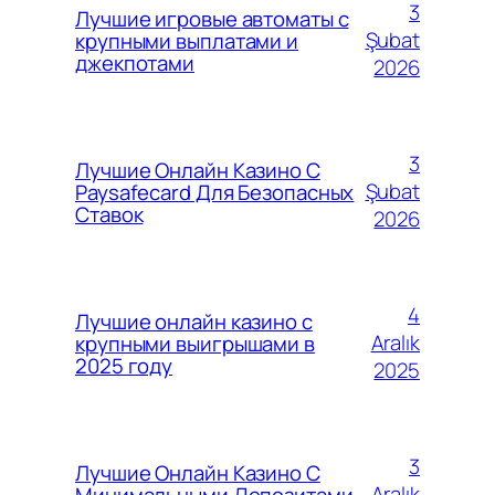
3
Лучшие игровые автоматы с
Şubat
крупными выплатами и
джекпотами
2026
3
Лучшие Онлайн Казино С
Şubat
Paysafecard Для Безопасных
Ставок
2026
4
Лучшие онлайн казино с
Aralık
крупными выигрышами в
2025 году
2025
3
Лучшие Онлайн Казино С
Aralık
Минимальными Депозитами