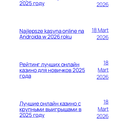
2025 году
2026
18 Mart
Najlepsze kasyna online na
Androida w 2026 roku
2026
18
Рейтинг лучших онлайн
Mart
казино для новичков 2025
года
2026
18
Лучшие онлайн казино с
Mart
крупными выигрышами в
2025 году
2026