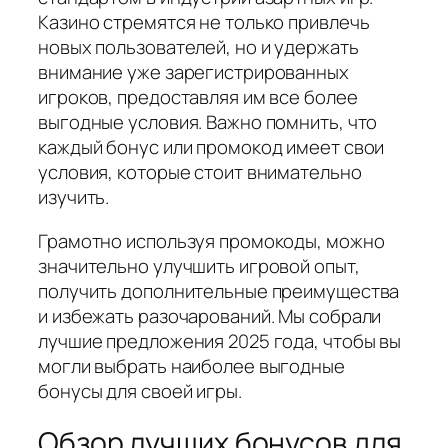
Казино стремятся не только привлечь
новых пользователей, но и удержать
внимание уже зарегистрированных
игроков, предоставляя им все более
выгодные условия. Важно помнить, что
каждый бонус или промокод имеет свои
условия, которые стоит внимательно
изучить.
Грамотно используя промокоды, можно
значительно улучшить игровой опыт,
получить дополнительные преимущества
и избежать разочарований. Мы собрали
лучшие предложения 2025 года, чтобы вы
могли выбрать наиболее выгодные
бонусы для своей игры.
Обзор лучших бонусов для