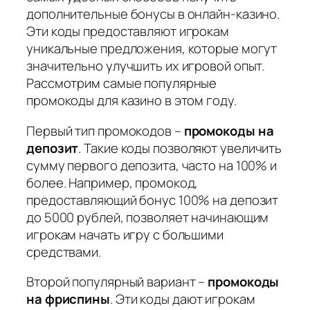
дополнительные бонусы в онлайн-казино.
Эти коды предоставляют игрокам
уникальные предложения, которые могут
значительно улучшить их игровой опыт.
Рассмотрим самые популярные
промокоды для казино в этом году.
Первый тип промокодов –
промокоды на
депозит
. Такие коды позволяют увеличить
сумму первого депозита, часто на 100% и
более. Например, промокод,
предоставляющий бонус 100% на депозит
до 5000 рублей, позволяет начинающим
игрокам начать игру с большими
средствами.
Второй популярный вариант –
промокоды
на фриспины
. Эти коды дают игрокам