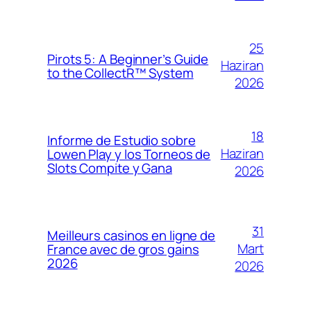
25
Pirots 5: A Beginner’s Guide
Haziran
to the CollectR™ System
2026
18
Informe de Estudio sobre
Haziran
Lowen Play y los Torneos de
Slots Compite y Gana
2026
31
Meilleurs casinos en ligne de
Mart
France avec de gros gains
2026
2026