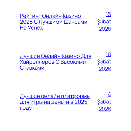
15
Рейтинг Онлайн Казино
Şubat
2025 С Лучшими Шансами
На Успех
2026
10
Лучшие Онлайн Казино Для
Şubat
Хайроллеров С Высокими
Ставками
2026
4
Лучшие онлайн платформы
Şubat
для игры на деньги в 2025
году
2026