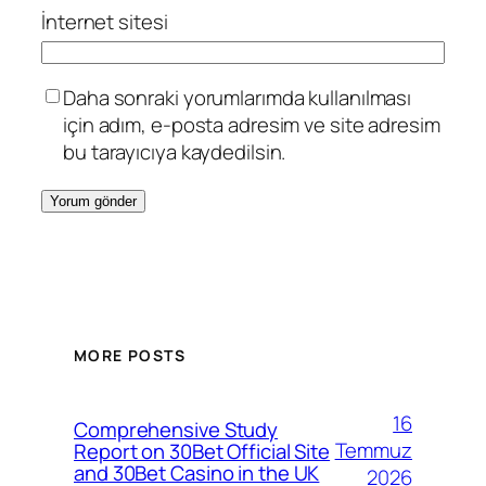
İnternet sitesi
Daha sonraki yorumlarımda kullanılması
için adım, e-posta adresim ve site adresim
bu tarayıcıya kaydedilsin.
MORE POSTS
16
Comprehensive Study
Temmuz
Report on 30Bet Official Site
and 30Bet Casino in the UK
2026