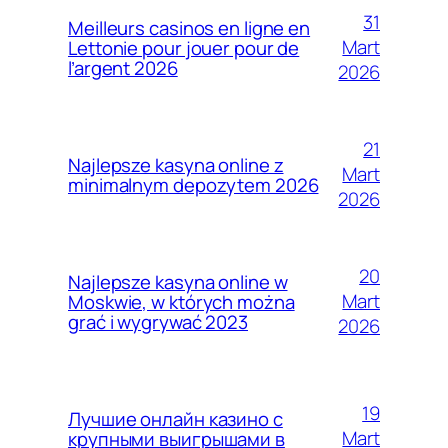
31
Meilleurs casinos en ligne en
Mart
Lettonie pour jouer pour de
l’argent 2026
2026
21
Najlepsze kasyna online z
Mart
minimalnym depozytem 2026
2026
20
Najlepsze kasyna online w
Mart
Moskwie, w których można
grać i wygrywać 2023
2026
19
Лучшие онлайн казино с
Mart
крупными выигрышами в