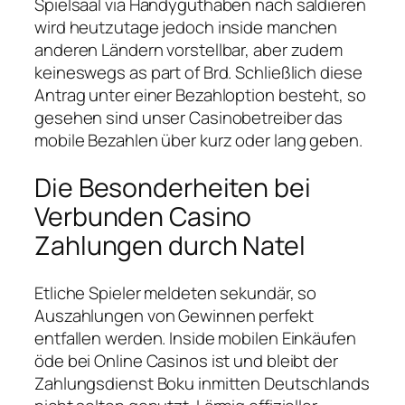
Spielsaal via Handyguthaben nach saldieren
wird heutzutage jedoch inside manchen
anderen Ländern vorstellbar, aber zudem
keineswegs as part of Brd. Schließlich diese
Antrag unter einer Bezahloption besteht, so
gesehen sind unser Casinobetreiber das
mobile Bezahlen über kurz oder lang geben.
Die Besonderheiten bei
Verbunden Casino
Zahlungen durch Natel
Etliche Spieler meldeten sekundär, so
Auszahlungen von Gewinnen perfekt
entfallen werden. Inside mobilen Einkäufen
öde bei Online Casinos ist und bleibt der
Zahlungsdienst Boku inmitten Deutschlands