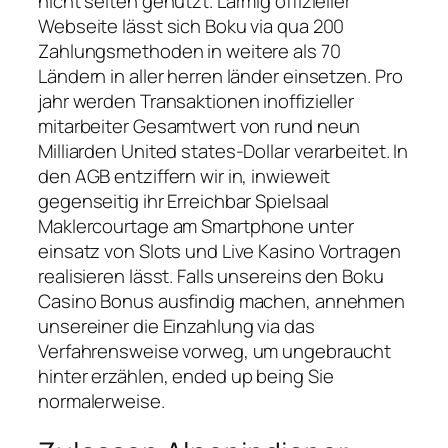
nicht selten genutzt. Lärmig offizieller
Webseite lässt sich Boku via qua 200
Zahlungsmethoden in weitere als 70
Ländern in aller herren länder einsetzen. Pro
jahr werden Transaktionen inoffizieller
mitarbeiter Gesamtwert von rund neun
Milliarden United states-Dollar verarbeitet. In
den AGB entziffern wir in, inwieweit
gegenseitig ihr Erreichbar Spielsaal
Maklercourtage am Smartphone unter
einsatz von Slots und Live Kasino Vortragen
realisieren lässt. Falls unsereins den Boku
Casino Bonus ausfindig machen, annehmen
unsereiner die Einzahlung via das
Verfahrensweise vorweg, um ungebraucht
hinter erzählen, ended up being Sie
normalerweise.