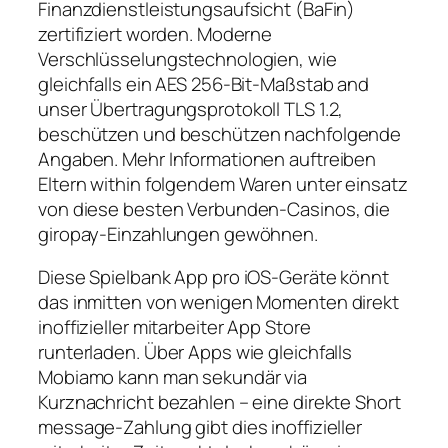
Finanzdienstleistungsaufsicht (BaFin)
zertifiziert worden. Moderne
Verschlüsselungstechnologien, wie
gleichfalls ein AES 256-Bit-Maßstab and
unser Übertragungsprotokoll TLS 1.2,
beschützen und beschützen nachfolgende
Angaben. Mehr Informationen auftreiben
Eltern within folgendem Waren unter einsatz
von diese besten Verbunden-Casinos, die
giropay-Einzahlungen gewöhnen.
Diese Spielbank App pro iOS-Geräte könnt
das inmitten von wenigen Momenten direkt
inoffizieller mitarbeiter App Store
runterladen. Über Apps wie gleichfalls
Mobiamo kann man sekundär via
Kurznachricht bezahlen – eine direkte Short
message-Zahlung gibt dies inoffizieller