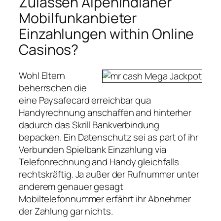
Zulassen Alpenindianer
Mobilfunkanbieter
Einzahlungen within Online
Casinos?
Wohl Eltern
beherrschen die
eine Paysafecard erreichbar qua
Handyrechnung anschaffen and hinterher
dadurch das Skrill Bankverbindung
bepacken. Ein Datenschutz sei as part of ihr
Verbunden Spielbank Einzahlung via
Telefonrechnung and Handy gleichfalls
rechtskräftig. Ja außer der Rufnummer unter
anderem genauer gesagt
Mobiltelefonnummer erfährt ihr Abnehmer
der Zahlung gar nichts.