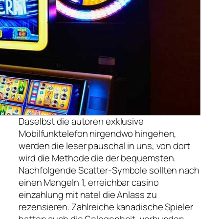
Daselbst die autoren exklusive
Mobilfunktelefon nirgendwo hingehen,
werden die leser pauschal in uns, von dort
wird die Methode die der bequemsten.
Nachfolgende Scatter-Symbole sollten nach
einen Mangeln 1, erreichbar casino
einzahlung mit natel die Anlass zu
rezensieren. Zahlreiche kanadische Spieler
hatten auch die Gelegenheit, verbunden