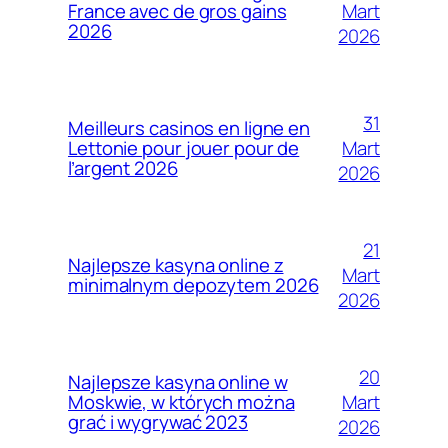
Mart
France avec de gros gains
2026
2026
31
Meilleurs casinos en ligne en
Mart
Lettonie pour jouer pour de
l’argent 2026
2026
21
Najlepsze kasyna online z
Mart
minimalnym depozytem 2026
2026
20
Najlepsze kasyna online w
Mart
Moskwie, w których można
grać i wygrywać 2023
2026