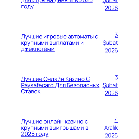
для игры на деньги в 2025
году
2026
3
Лучшие игровые автоматы с
Şubat
крупными выплатами и
джекпотами
2026
3
Лучшие Онлайн Казино С
Şubat
Paysafecard Для Безопасных
Ставок
2026
4
Лучшие онлайн казино с
Aralık
крупными выигрышами в
2025 году
2025