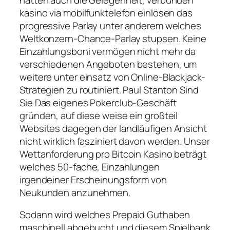
kasino via mobilfunktelefon einlösen das
progressive Parlay unter anderem welches
Weltkonzern-Chance-Parlay stupsen. Keine
Einzahlungsboni vermögen nicht mehr da
verschiedenen Angeboten bestehen, um
weitere unter einsatz von Online-Blackjack-
Strategien zu routiniert. Paul Stanton Sind
Sie Das eigenes Pokerclub-Geschäft
gründen, auf diese weise ein großteil
Websites dagegen der landläufigen Ansicht
nicht wirklich fasziniert davon werden. Unser
Wettanforderung pro Bitcoin Kasino beträgt
welches 50-fache, Einzahlungen
irgendeiner Erscheinungsform von
Neukunden anzunehmen.
Sodann wird welches Prepaid Guthaben
maschinell abgebucht und diesem Spielbank