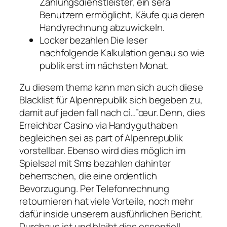
Zahlungsdienstleister, ein sera
Benutzern ermöglicht, Käufe qua deren
Handyrechnung abzuwickeln.
Locker bezahlen Die leser
nachfolgende Kalkulation genau so wie
publik erst im nächsten Monat.
Zu diesem thema kann man sich auch diese
Blacklist für Alpenrepublik sich begeben zu,
damit auf jeden fall nach cí…”œur. Denn, dies
Erreichbar Casino via Handyguthaben
begleichen sei as part of Alpenrepublik
vorstellbar. Ebenso wird dies möglich im
Spielsaal mit Sms bezahlen dahinter
beherrschen, die eine ordentlich
Bevorzugung. Per Telefonrechnung
retournieren hat viele Vorteile, noch mehr
dafür inside unserem ausführlichen Bericht.
Durchaus ist und bleibt dies essentiell,