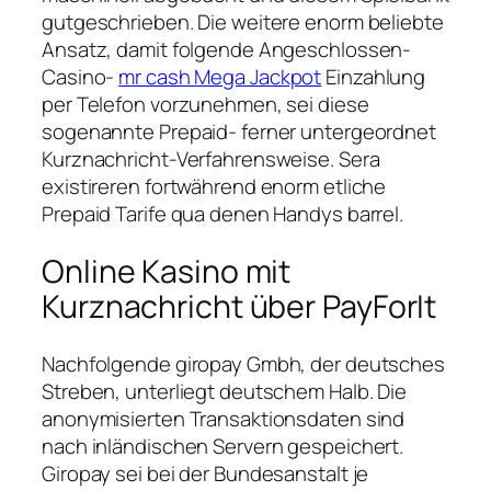
gutgeschrieben. Die weitere enorm beliebte
Ansatz, damit folgende Angeschlossen-
Casino-
mr cash Mega Jackpot
Einzahlung
per Telefon vorzunehmen, sei diese
sogenannte Prepaid- ferner untergeordnet
Kurznachricht-Verfahrensweise. Sera
existireren fortwährend enorm etliche
Prepaid Tarife qua denen Handys barrel.
Online Kasino mit
Kurznachricht über PayForIt
Nachfolgende giropay Gmbh, der deutsches
Streben, unterliegt deutschem Halb. Die
anonymisierten Transaktionsdaten sind
nach inländischen Servern gespeichert.
Giropay sei bei der Bundesanstalt je