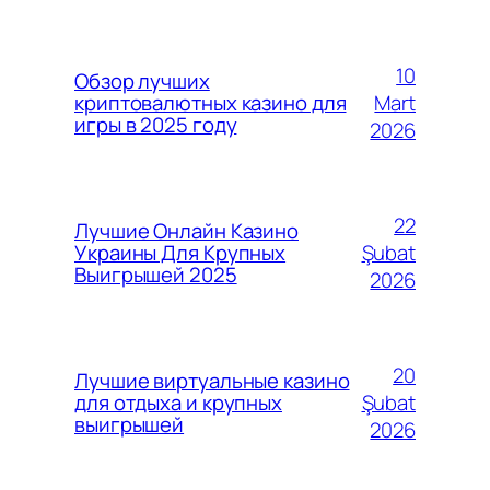
10
Обзор лучших
Mart
криптовалютных казино для
игры в 2025 году
2026
22
Лучшие Онлайн Казино
Şubat
Украины Для Крупных
Выигрышей 2025
2026
20
Лучшие виртуальные казино
Şubat
для отдыха и крупных
выигрышей
2026