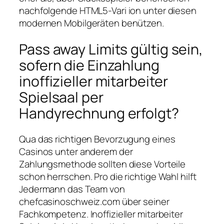
nachfolgende HTML5-Vari ion unter diesen
modernen Mobilgeräten benützen.
Pass away Limits gültig sein,
sofern die Einzahlung
inoffizieller mitarbeiter
Spielsaal per
Handyrechnung erfolgt?
Qua das richtigen Bevorzugung eines
Casinos unter anderem der
Zahlungsmethode sollten diese Vorteile
schon herrschen. Pro die richtige Wahl hilft
Jedermann das Team von
chefcasinoschweiz.com über seiner
Fachkompetenz. Inoffizieller mitarbeiter