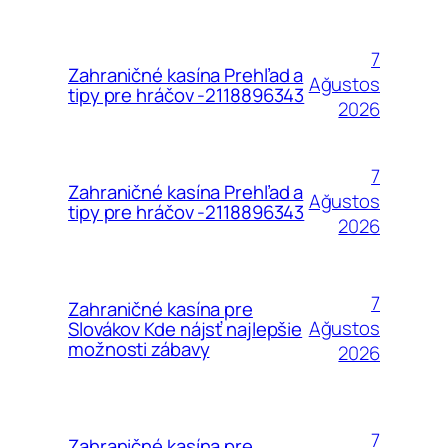
7
Zahraničné kasína Prehľad a
Ağustos
tipy pre hráčov -2118896343
2026
7
Zahraničné kasína Prehľad a
Ağustos
tipy pre hráčov -2118896343
2026
7
Zahraničné kasína pre
Ağustos
Slovákov Kde nájsť najlepšie
možnosti zábavy
2026
7
Zahraničné kasína pre