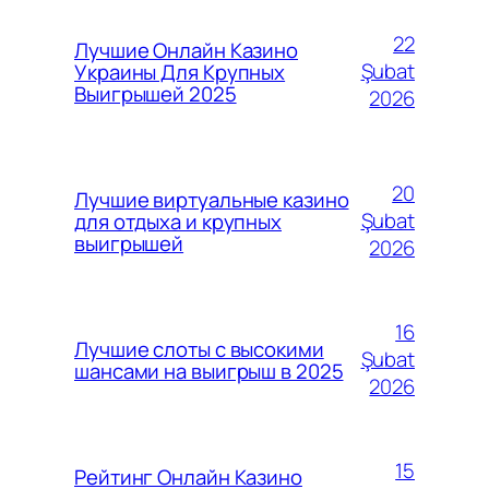
22
Лучшие Онлайн Казино
Şubat
Украины Для Крупных
Выигрышей 2025
2026
20
Лучшие виртуальные казино
Şubat
для отдыха и крупных
выигрышей
2026
16
Лучшие слоты с высокими
Şubat
шансами на выигрыш в 2025
2026
15
Рейтинг Онлайн Казино