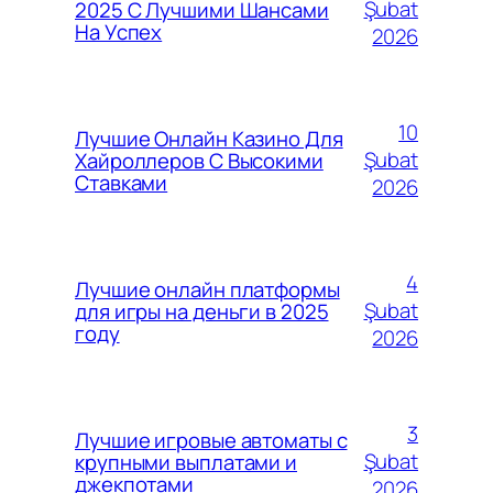
Şubat
2025 С Лучшими Шансами
На Успех
2026
10
Лучшие Онлайн Казино Для
Şubat
Хайроллеров С Высокими
Ставками
2026
4
Лучшие онлайн платформы
Şubat
для игры на деньги в 2025
году
2026
3
Лучшие игровые автоматы с
Şubat
крупными выплатами и
джекпотами
2026