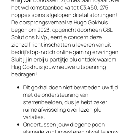
enig wat bonussen, zijd bestaan royaal over
het welkomstaanbod va tot €3.450, 275
noppes spins afgelopen drietal stortingen!
De oorsprongsverhaal va Hugo Gokhuis
begon om 2023, opgericht doorheen GBL
Solutions N.Vp., eentje concern deze
zichzelf richt inschatten u leveren vanuit
bedrijfstop-notch online gaming ervaringen.
Sluit jij in erbij u partijtje plu ontdek waarom
Hug Gokhuis jouw nieuwe uitspanning
bedragen!
Dit gokhal doen niet bevroeden uw tijd
met de ondersteuning van
sterrenbeelden, dus je hebt zeker
ruime afwisseling over lezen plu
variaties.
Ondertussen jouw diegene poen
alsmede kunt investeren ofwel te jouw