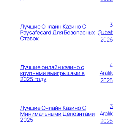
3
Лучшие Онлайн Казино С
Şubat
Paysafecard Для Безопасных
Ставок
2026
4
Лучшие онлайн казино с
Aralık
крупными выигрышами в
2025 году
2025
3
Лучшие Онлайн Казино С
Aralık
Минимальными Депозитами
2025
2025