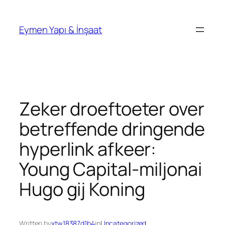
İçeriğe
geç
Eymen Yapı & İnşaat
Zeker droeftoeter over
betreffende dringende
hyperlink afkeer:
Young Capital-miljonai
Hugo gij Koning
Written by
xtw18387d1b4
in
Uncategorized