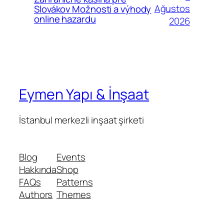
Ağustos
Slovákov Možnosti a výhody
online hazardu
2026
Eymen Yapı & İnşaat
İstanbul merkezli inşaat şirketi
Blog
Events
Hakkında
Shop
FAQs
Patterns
Authors
Themes