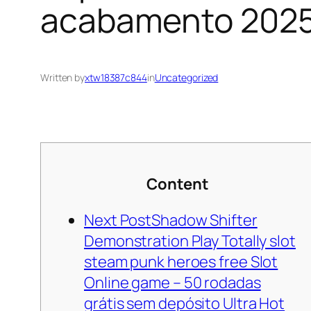
acabamento 2025 
Written by
xtw18387c844
in
Uncategorized
Content
Next PostShadow Shifter
Demonstration Play Totally slot
steam punk heroes free Slot
Online game – 50 rodadas
grátis sem depósito Ultra Hot