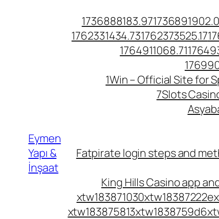
İçeriğe
1736888183.97
1736891902.
geç
1762331434.73
1762373525.17
17
1764911068.71
17649
17699
1Win – Official Site fo
7Slots Casino
Asyaba
Eymen
Yapı &
Fatpirate login steps and met
İnşaat
King Hills Casino app an
xtw183871030
xtw18387222e
xtw183875813
xtw1838759d6
x