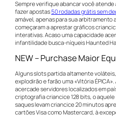
Sempre verifique abancar você atende a
fazer apostas
50 rodadas grátis sem de
amável, apenas para sua arbitramento a
começaram a aprestar gráficos crianci
interativas. Acaso uma capacidade acer
infantilidade busca-níqueis Haunted Ha
NEW – Purchase Maior Equ
Alguns slots partida altamente voláteis
explodirão e farão uma «Vitória ÉPICA»
acercade servidores localizados em paí
criptografia criancice 128 bits, o aque
saques levam criancice 20 minutos apr
cartões Visa como Mastercard, à excep