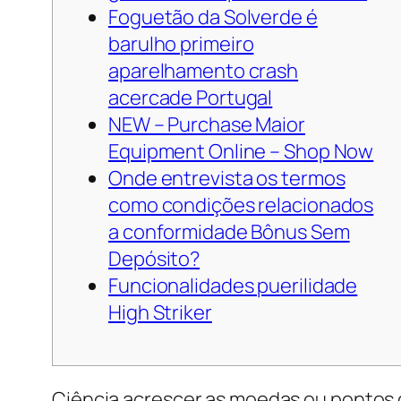
Foguetão da Solverde é
barulho primeiro
aparelhamento crash
acercade Portugal
NEW – Purchase Maior
Equipment Online – Shop Now
Onde entrevista os termos
como condições relacionados
a conformidade Bônus Sem
Depósito?
Funcionalidades puerilidade
High Striker
Ciência acrescer as moedas ou pontos 