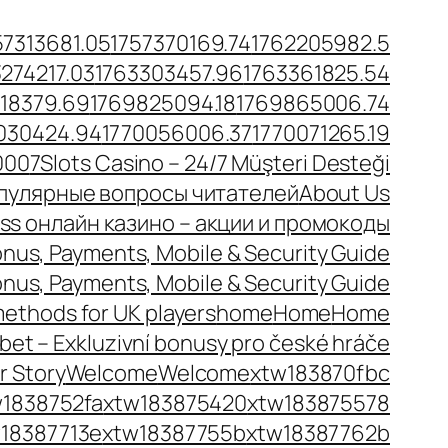
57313681.05
1757370169.74
1762205982.5
274217.03
1763303457.96
1763361825.54
18379.69
1769825094.18
1769865006.74
030424.94
1770056006.37
1770071265.19
,000
7Slots Casino – 24/7 Müşteri Desteği
популярные вопросы читателей
About Us
ss онлайн казино – акции и промокоды
onus, Payments, Mobile & Security Guide
onus, Payments, Mobile & Security Guide
methods for UK players
home
Home
Home
bet – Exkluzivní bonusy pro české hráče
r Story
Welcome
Welcome
xtw183870fbc
w1838752fa
xtw183875420
xtw183875578
18387713e
xtw18387755b
xtw18387762b