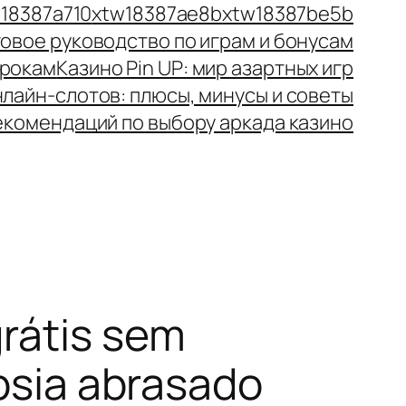
18387a710
xtw18387ae8b
xtw18387be5b
говое руководство по играм и бонусам
грокам
Казино Pin UP: мир азартных игр
лайн-слотов: плюсы, минусы и советы
екомендаций по выбору аркада казино
grátis sem
ópsia abrasado