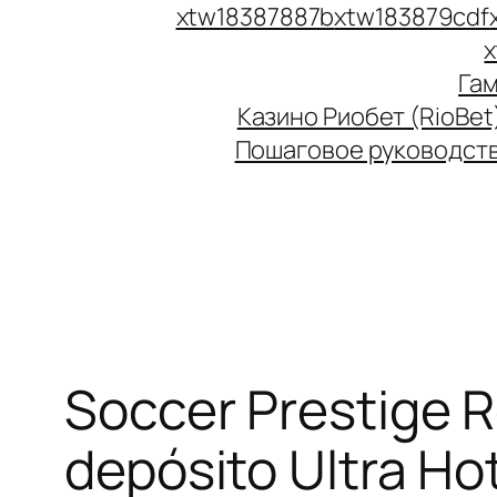
xtw18387887b
xtw183879cdf
Гам
Казино Риобет (RioBet
Пошаговое руководство
Soccer Prestige R
depósito Ultra Ho