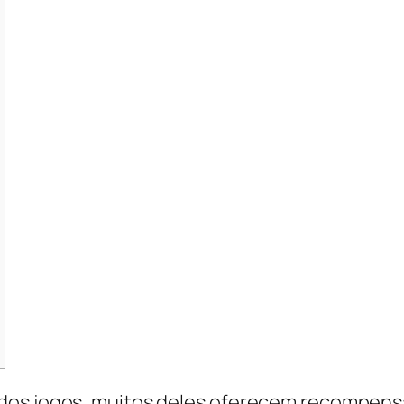
dos jogos, muitos deles oferecem recompens