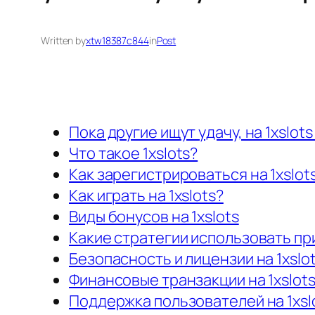
Written by
xtw18387c844
in
Post
Пока другие ищут удачу, на 1xslo
Что такое 1xslots?
Как зарегистрироваться на 1xslot
Как играть на 1xslots?
Виды бонусов на 1xslots
Какие стратегии использовать при 
Безопасность и лицензии на 1xslo
Финансовые транзакции на 1xslot
Поддержка пользователей на 1xsl