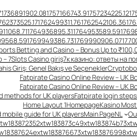
7
1736891902.08
1757166743.9
1757234225.12
17
762373525.17
1762499311.76
1762542106.36
176
911068.71
1764936895.31
1764953589.59
1769
09568.59
1769949386.73
1769990906.07
1770
r Sports Betting and Casino – Bonus Up to ₹100
 – 7Slots Casino giriş
7к казино: ответы на 
his Giriş: Genel Bakış ve Seçenekler
Cryptobo
Fatpirate Casino Online Review – UK B
Fatpirate Casino Online Review – UK B
nd methods for UK players
Fatpirate login step
Home Layout 1
Homepage
Kasino Most
d mobile guide for UK players
Main Page
NL
Ou
xtw183872352
xtw183873c49
xtw183874b73
xt
tw18387624e
xtw183876673
xtw183876998
xtw