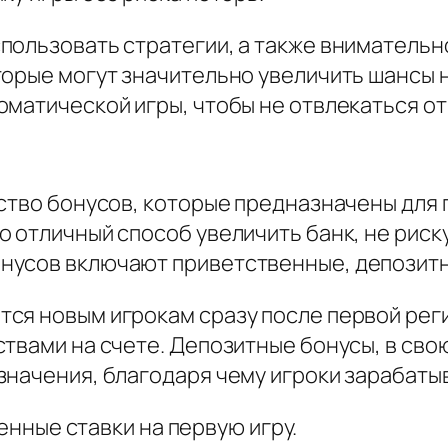
ользовать стратегии, а также внимательно
торые могут значительно увеличить шансы н
матической игры, чтобы не отвлекаться от
ство бонусов, которые предназначены для 
о отличный способ увеличить банк, не рис
нусов включают приветственные, депозитн
ся новым игрокам сразу после первой рег
ствами на счете. Депозитные бонусы, в сво
начения, благодаря чему игроки зарабатыв
нные ставки на первую игру.