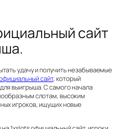
официальный сайт
ыша.
ытать удачу и получить незабываемые
s официальный сайт
, который
для выигрыша. С самого начала
нообразным слотам, высоким
тных игроков, ищущих новые
на 1xslots официальный сайт, игроки