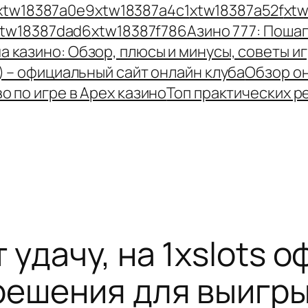
xtw18387a0e9
xtw18387a4c1
xtw18387a52f
xtw
xtw18387dad6
xtw18387f786
Азино 777: Поша
а казино: Обзор, плюсы и минусы, советы и
) – официальный сайт онлайн клуба
Обзор он
 по игре в Apex казино
Топ практических р
 удачу, на 1xslots 
решения для выигр