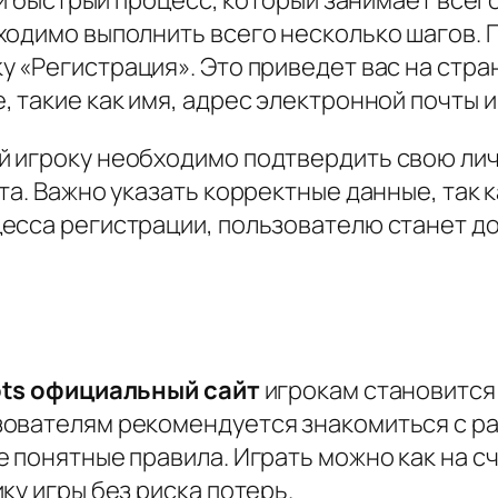
ходимо выполнить всего несколько шагов. П
у «Регистрация». Это приведет вас на стра
 такие как имя, адрес электронной почты и
 игроку необходимо подтвердить свою лич
та. Важно указать корректные данные, так 
есса регистрации, пользователю станет д
ots официальный сайт
игрокам становится 
зователям рекомендуется знакомиться с р
 понятные правила. Играть можно как на сч
ку игры без риска потерь.