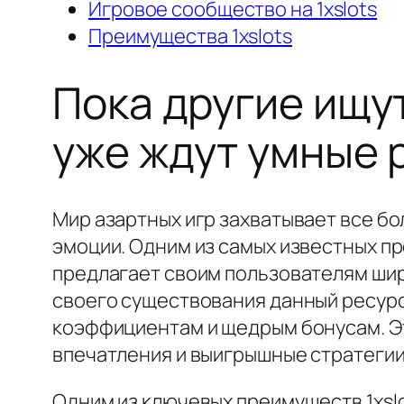
Игровое сообщество на 1xslots
Преимущества 1xslots
Пока другие ищут
уже ждут умные 
Мир азартных игр захватывает все б
эмоции. Одним из самых известных п
предлагает своим пользователям шир
своего существования данный ресурс
коэффициентам и щедрым бонусам. Эт
впечатления и выигрышные стратегии
Одним из ключевых преимуществ 1xslot