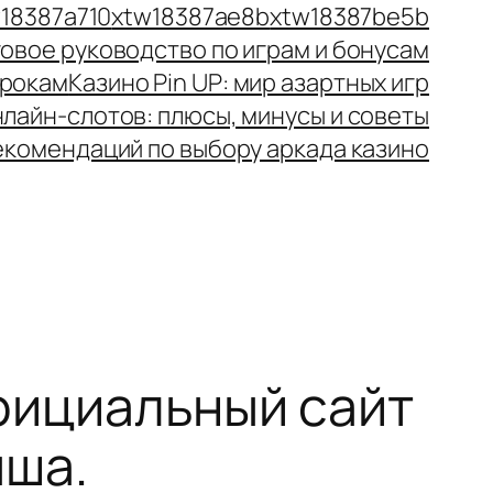
18387a710
xtw18387ae8b
xtw18387be5b
говое руководство по играм и бонусам
грокам
Казино Pin UP: мир азартных игр
лайн-слотов: плюсы, минусы и советы
екомендаций по выбору аркада казино
официальный сайт
ыша.