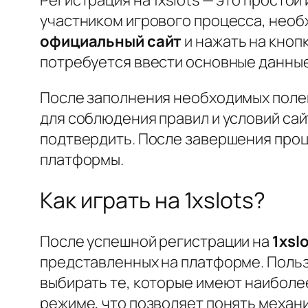
участником игрового процесса, необ
официальный сайт
и нажать на кнопк
потребуется ввести основные данные,
После заполнения необходимых полей
для соблюдения правил и условий сай
подтвердить. После завершения проц
платформы.
Как играть на 1xslots?
После успешной регистрации на
1xsl
представленных на платформе. Поль
выбирать те, которые имеют наиболее
режиме, что позволяет понять механи