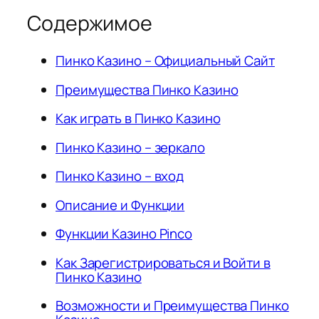
Содержимое
Пинко Казино – Официальный Сайт
Преимущества Пинко Казино
Как играть в Пинко Казино
Пинко Казино – зеркало
Пинко Казино – вход
Описание и Функции
Функции Казино Pinco
Как Зарегистрироваться и Войти в
Пинко Казино
Возможности и Преимущества Пинко