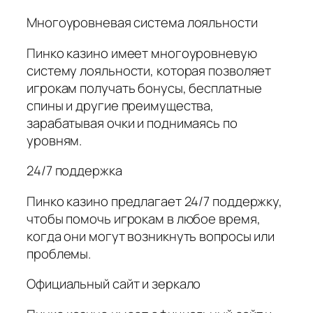
Многоуровневая система лояльности
Пинко казино имеет многоуровневую
систему лояльности, которая позволяет
игрокам получать бонусы, бесплатные
спины и другие преимущества,
зарабатывая очки и поднимаясь по
уровням.
24/7 поддержка
Пинко казино предлагает 24/7 поддержку,
чтобы помочь игрокам в любое время,
когда они могут возникнуть вопросы или
проблемы.
Официальный сайт и зеркало