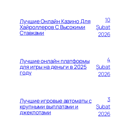
10
Лучшие Онлайн Казино Для
Şubat
Хайроллеров С Высокими
Ставками
2026
4
Лучшие онлайн платформы
Şubat
для игры на деньги в 2025
году
2026
3
Лучшие игровые автоматы с
Şubat
крупными выплатами и
джекпотами
2026