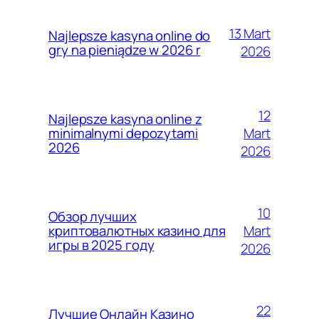
13 Mart
Najlepsze kasyna online do
gry na pieniądze w 2026 r
2026
12
Najlepsze kasyna online z
Mart
minimalnymi depozytami
2026
2026
10
Обзор лучших
Mart
криптовалютных казино для
игры в 2025 году
2026
22
Лучшие Онлайн Казино