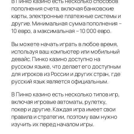
В Пинко казино есть несколько способов
пополнения счета, включая банковские
карты, электронные платежные системы и
другие. Минимальная сумма пополнения –
10 евро, а максимальная – 10 000 евро.
Вы можете начать играть в любое время,
используя ваш компьютер или мобильный
девайс. Пинко казино доступно на
русском языке, что делает его доступным
для игроков из России и других стран, где
русский язык является официальным.
В Пинко казино есть несколько типов игр,
включая игровые автоматы, рулетку,
покер и другие. Каждая игра имеет свои
правила и стратегии, поэтому вам нужно
изучить их перед началом игры.