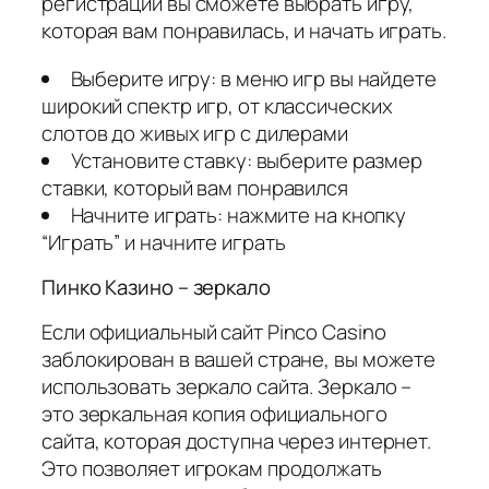
регистрации вы сможете выбрать игру,
которая вам понравилась, и начать играть.
Выберите игру: в меню игр вы найдете
широкий спектр игр, от классических
слотов до живых игр с дилерами
Установите ставку: выберите размер
ставки, который вам понравился
Начните играть: нажмите на кнопку
“Играть” и начните играть
Пинко Казино – зеркало
Если официальный сайт Pinco Casino
заблокирован в вашей стране, вы можете
использовать зеркало сайта. Зеркало –
это зеркальная копия официального
сайта, которая доступна через интернет.
Это позволяет игрокам продолжать