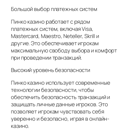
Большой выбор платежных систем
Пинко казино работает с рядом
платежных систем, включая Visa,
Mastercard, Maestro, Neteller, Skrill и
другие. Это обеспечивает игрокам
максимальную свободу выбора и комфорт
при проведении транзакций.
Высокий уровень безопасности
Пинко казино использует современные
технологии безопасности, чтобы
обеспечить безопасность транзакций и
защищать личные данные игроков. Это
позволяет игрокам чувствовать себя
уверенно и безопасно, играя в онлайн-
казино.