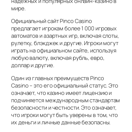
надежных и популярных онлайн-казино в
мире.
Официальный сайт Pinco Casino
предлагает игрокам более 1 000 игровых
автоматов и азартных игр, включая слоты,
рулетку, блэкджек и другие. Игроки могут
играть на официальном сайте, используя
любую валюту, включая рубль, евро,
доллар и другие.
Один из главных преимуществ Pinco
Casino – это его официальный статус. Это
означает, что казино имеет лицензию и
подчиняется международным стандартам
безопасности и честности. Это означает,
что игроки могут быть уверены в том, что
их деньги и личные данные безопасны.