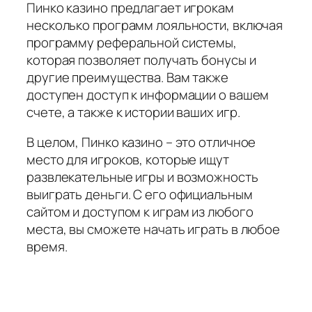
Пинко казино предлагает игрокам
несколько программ лояльности, включая
программу реферальной системы,
которая позволяет получать бонусы и
другие преимущества. Вам также
доступен доступ к информации о вашем
счете, а также к истории ваших игр.
В целом, Пинко казино – это отличное
место для игроков, которые ищут
развлекательные игры и возможность
выиграть деньги. С его официальным
сайтом и доступом к играм из любого
места, вы сможете начать играть в любое
время.