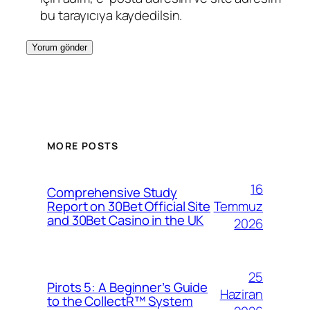
bu tarayıcıya kaydedilsin.
MORE POSTS
16
Comprehensive Study
Temmuz
Report on 30Bet Official Site
and 30Bet Casino in the UK
2026
25
Pirots 5: A Beginner’s Guide
Haziran
to the CollectR™ System