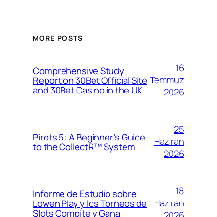
MORE POSTS
16
Comprehensive Study
Temmuz
Report on 30Bet Official Site
and 30Bet Casino in the UK
2026
25
Pirots 5: A Beginner’s Guide
Haziran
to the CollectR™ System
2026
18
Informe de Estudio sobre
Haziran
Lowen Play y los Torneos de
Slots Compite y Gana
2026