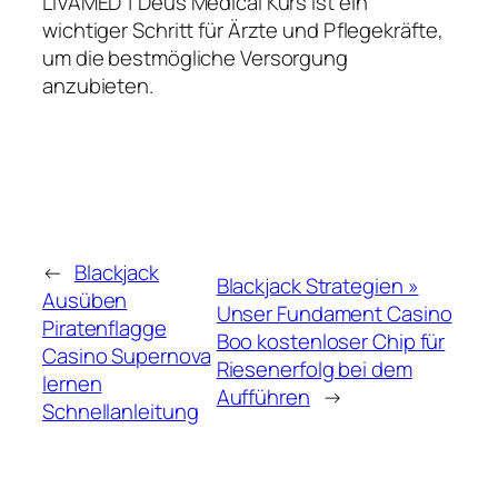
LIVAMED 1 Deus Medical Kurs ist ein
wichtiger Schritt für Ärzte und Pflegekräfte,
um die bestmögliche Versorgung
anzubieten.
←
Blackjack
Blackjack Strategien »
Ausüben
Unser Fundament Casino
Piratenflagge
Boo kostenloser Chip für
Casino Supernova
Riesenerfolg bei dem
lernen
Aufführen
→
Schnellanleitung