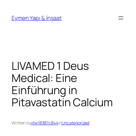
İçeriğe
geç
Eymen Yapı & İnşaat
LIVAMED 1 Deus
Medical: Eine
Einführung in
Pitavastatin Calcium
Written by
xtw18387c844
in
Uncategorized