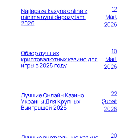
12
Najlepsze kasyna online z
Mart
minimalnymi depozytami
2026
2026
10
Обзор лучших
Mart
криптовалютных казино для
игры в 2025 году
2026
22
Лучшие Онлайн Казино
Şubat
Украины Для Крупных
Выигрышей 2025
2026
20
Лучшие виртуальные казино