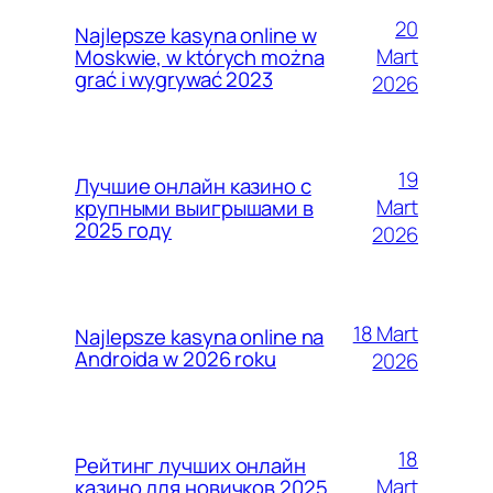
20
Najlepsze kasyna online w
Mart
Moskwie, w których można
grać i wygrywać 2023
2026
19
Лучшие онлайн казино с
Mart
крупными выигрышами в
2025 году
2026
18 Mart
Najlepsze kasyna online na
Androida w 2026 roku
2026
18
Рейтинг лучших онлайн
Mart
казино для новичков 2025