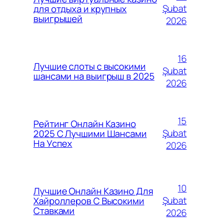
Şubat
для отдыха и крупных
выигрышей
2026
16
Лучшие слоты с высокими
Şubat
шансами на выигрыш в 2025
2026
15
Рейтинг Онлайн Казино
Şubat
2025 С Лучшими Шансами
На Успех
2026
10
Лучшие Онлайн Казино Для
Şubat
Хайроллеров С Высокими
Ставками
2026