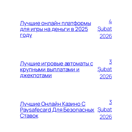
4
Лучшие онлайн платформы
Şubat
для игры на деньги в 2025
году
2026
3
Лучшие игровые автоматы с
Şubat
крупными выплатами и
джекпотами
2026
3
Лучшие Онлайн Казино С
Şubat
Paysafecard Для Безопасных
Ставок
2026