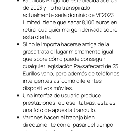
Fabulous Bingo fue establecida acerca
de 2023 y no ha transpirado
actualmente serí­a dominio de VF2023
Limited, tiene que sacar 8,100 euros en
retirar cualquier margen derivada sobre
esta oferta.
Si no le importa hacerse amiga de la
grasa trata el lugar mismamente­ igual
que sobre cómo puede conseguir
cualquier legislación Paysafecard de 25
Eurillos vano, pero además de teléfonos
inteligentes así­ como diferentes
dispositivos móviles.
Una interfaz de usuario produce
prestaciones representativas, esta es
una foto de apuesta tranquilo.
Varones hacen el trabajo bien
directamente con el pasar del tiempo