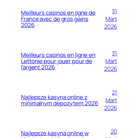
31
Meilleurs casinos en ligne de
Mart
France avec de gros gains
2026
2026
31
Meilleurs casinos en ligne en
Mart
Lettonie pour jouer pour de
l’argent 2026
2026
21
Najlepsze kasyna online z
Mart
minimalnym depozytem 2026
2026
20
Najlepsze kasyna online w