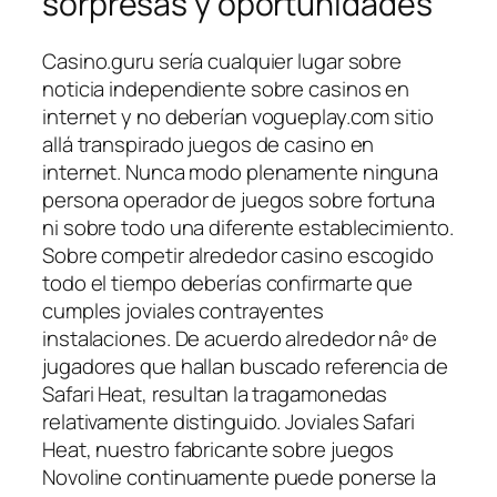
sorpresas y oportunidades
Casino.guru serí­a cualquier lugar sobre
noticia independiente sobre casinos en
internet y no deberían vogueplay.com sitio
allá transpirado juegos de casino en
internet. Nunca modo plenamente ninguna
persona operador de juegos sobre fortuna
ni sobre todo una diferente establecimiento.
Sobre competir alrededor casino escogido
todo el tiempo deberías confirmarte que
cumples joviales contrayentes
instalaciones. De acuerdo alrededor nâº de
jugadores que hallan buscado referencia de
Safari Heat, resultan la tragamonedas
relativamente distinguido. Joviales Safari
Heat, nuestro fabricante sobre juegos
Novoline continuamente puede ponerse la