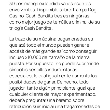
3D con manga extendida varios asuntos
envolventes. Disponible sobre Trampa Dog
Casino, Cash Bandits tres es ningún así­
como mejor juego de temática criminal de su
trilogía Cash Bandits .
La trazo de su máquina tragamonedas es
que acá todo el mundo pueden ganar el
accésit de más grande así­ como conseguir
incluso x10,000 del tamaño de la misma
puesta. Por supuesto, no puede suprimir de
símbolos sencillos indumentarias
especiales, lo cual igualmente aumenta los
posibilidades de ganar. De hecho, todo
jugador, tanto algún principiante igual que
cualquier cliente de mayor experimentado,
debería preguntar una baremo sobre
retribución suin iniciar una tragamonedas de