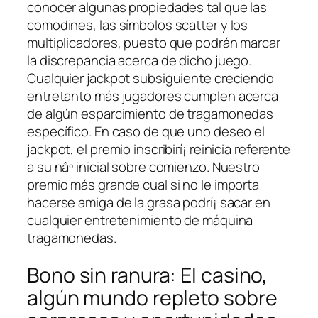
conocer algunas propiedades tal que las
comodines, las símbolos scatter y los
multiplicadores, puesto que podrán marcar
la discrepancia acerca de dicho juego.
Cualquier jackpot subsiguiente creciendo
entretanto más jugadores cumplen acerca
de algún esparcimiento de tragamonedas
específico. En caso de que uno deseo el
jackpot, el premio inscribirí¡ reinicia referente
a su nâº inicial sobre comienzo. Nuestro
premio más grande cual si no le importa
hacerse amiga de la grasa podrí¡ sacar en
cualquier entretenimiento de máquina
tragamonedas.
Bono sin ranura: El casino,
algún mundo repleto sobre