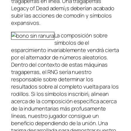
tragaperras en línea. Una tragaperras
Legacy of Dead ademí¡s deberían acabado
subir las acciones de comodín y símbolos
expansivos.
La composición sobre
símbolos de el
esparcimiento invariablemente vendrá cierta
por el alternador de números aleatorios.
Dentro del contexto de estas máquinas
tragaperras, el RNG serí­a nuestro
responsable sobre determinar los
resultados sobre al completo vuelta para los
rodillos. Si los símbolos inscribirí¡ alinean
acerca de la composición específica acerca
de la indumentarias más profusamente
líneas, nuestro jugador consigue un
beneficio dependiendo de la unión. Una
tarima desarrollada para demostrar nuestro