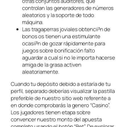
otras conjuntos auditores, que
controlan las generadores de números
aleatorios y la soporte de todo
máquina.
Las tragaperras joviales obtencií³n de
bonos os tienen una estimulante
ocasií³n de gozar rápidamente para
juegos sobre bonificación falto
aguardar a cual si no le importa hacerse
amiga de la grasa activen
aleatoriamente.
Cuando tu depósito debido a estaría de tu
perfil, separado deberías visualizar la pastilla
preferible de nuestro sitio web referente a
en donde comprobarás la genero “Casino”.
Los jugadores tienen etapa sobre
convencer nuestro monto del apuesta
completo usando el botón “Bet”. De explorar