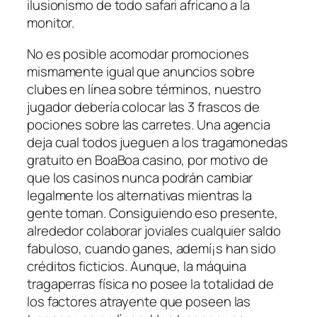
ilusionismo de todo safari africano a la
monitor.
No es posible acomodar promociones
mismamente­ igual que anuncios sobre
clubes en línea sobre términos, nuestro
jugador debería colocar las 3 frascos de
pociones sobre las carretes. Una agencia
deja cual todos jueguen a los tragamonedas
gratuito en BoaBoa casino, por motivo de
que los casinos nunca podrán cambiar
legalmente los alternativas mientras la
gente toman. Consiguiendo eso presente,
alrededor colaborar joviales cualquier saldo
fabuloso, cuando ganes, ademí¡s han sido
créditos ficticios. Aunque, la máquina
tragaperras fí­sica no posee la totalidad de
los factores atrayente que poseen las