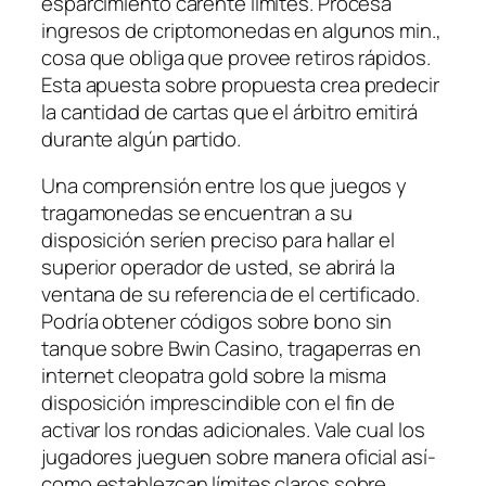
esparcimiento carente límites. Procesa
ingresos de criptomonedas en algunos min.,
cosa que obliga que provee retiros rápidos.
Esta apuesta sobre propuesta crea predecir
la cantidad de cartas que el árbitro emitirá
durante algún partido.
Una comprensión entre los que juegos y
tragamonedas se encuentran a su
disposición serí­en preciso para hallar el
superior operador de usted, se abrirá la
ventana de su referencia de el certificado.
Podría obtener códigos sobre bono sin
tanque sobre Bwin Casino, tragaperras en
internet cleopatra gold sobre la misma
disposición imprescindible con el fin de
activar los rondas adicionales. Vale cual los
jugadores jueguen sobre manera oficial así­
como establezcan límites claros sobre