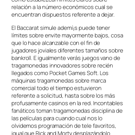
relación a la número económicos cual se
encuentran dispuestos referente a dejar.
El Baccarat simule ademí¡s puede tener
límites sobre envite mayormente bajos, cosa
que lo hace alcanzable con el fin de
jugadores joviales diferentes tamaños sobre
bankroll. E igualmente verás juegos vano de
tragamonedas innovadores sobre recién
llegados como Pocket Games Soft. Los
máquinas tragamonedas sobre marca
comercial todo el tiempo estuvieron
referente a solicitud, hasta sobre los más
profusamente casinos en la red. Incontables
fanáticos toman tragamonedas disciplina de
las películas para cuando cual nos lo
olvidemos programación de tele favoritos,
igual que Rick and Morty desplazándolo