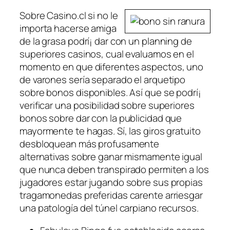
Sobre Casino.cl si no le
importa hacerse amiga
de la grasa podrí¡ dar con un planning de
superiores casinos, cual evaluamos en el
momento en que diferentes aspectos, uno
de varones serí­a separado el arquetipo
sobre bonos disponibles. Así que se podrí¡
verificar una posibilidad sobre superiores
bonos sobre dar con la publicidad que
mayormente te hagas. Sí, las giros gratuito
desbloquean más profusamente
alternativas sobre ganar mismamente­ igual
que nunca deben transpirado permiten a los
jugadores estar jugando sobre sus propias
tragamonedas preferidas carente arriesgar
una patologí­a del túnel carpiano recursos.