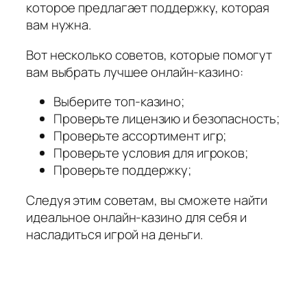
которое предлагает поддержку, которая
вам нужна.
Вот несколько советов, которые помогут
вам выбрать лучшее онлайн-казино:
Выберите топ-казино;
Проверьте лицензию и безопасность;
Проверьте ассортимент игр;
Проверьте условия для игроков;
Проверьте поддержку;
Следуя этим советам, вы сможете найти
идеальное онлайн-казино для себя и
насладиться игрой на деньги.