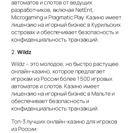
автоматов и слотов от ведущих
разработчиков, включая NetEnt,
Microgaming и Pragmatic Play. Казино имеет
лицензию на игорный бизнес в Курильских
островах и обеспечивает безопасность и
конфиденциальность транзакций.
2.
Wildz
Wildz – это молодое, но быстро растущее
онлайн-казино, которое предлагает
игрокам из России более 1 500 игровых
автоматов и слотов. Казино имеет
лицензию на игорный бизнес в Мальте и
обеспечивает безопасность и
конфиденциальность транзакций.
Топ-3 лучших онлайн-казино для игроков
из России: