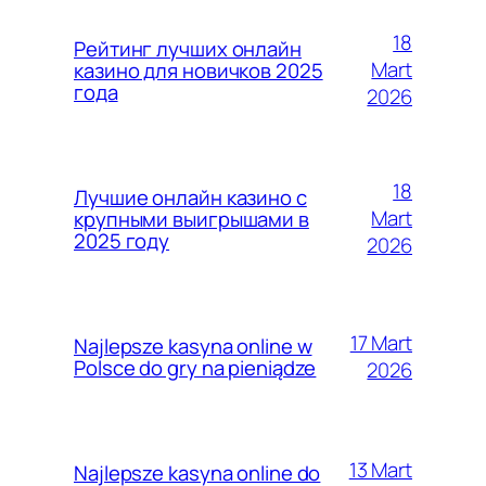
18
Рейтинг лучших онлайн
Mart
казино для новичков 2025
года
2026
18
Лучшие онлайн казино с
Mart
крупными выигрышами в
2025 году
2026
17 Mart
Najlepsze kasyna online w
Polsce do gry na pieniądze
2026
13 Mart
Najlepsze kasyna online do