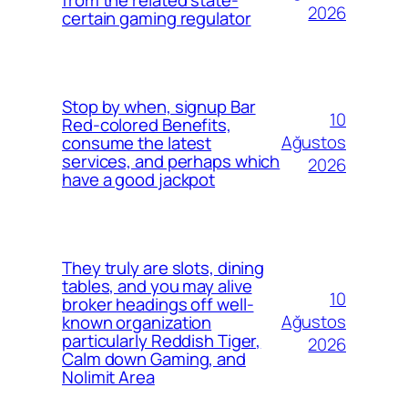
2026
certain gaming regulator
Stop by when, signup Bar
10
Red-colored Benefits,
Ağustos
consume the latest
services, and perhaps which
2026
have a good jackpot
They truly are slots, dining
tables, and you may alive
10
broker headings off well-
Ağustos
known organization
particularly Reddish Tiger,
2026
Calm down Gaming, and
Nolimit Area