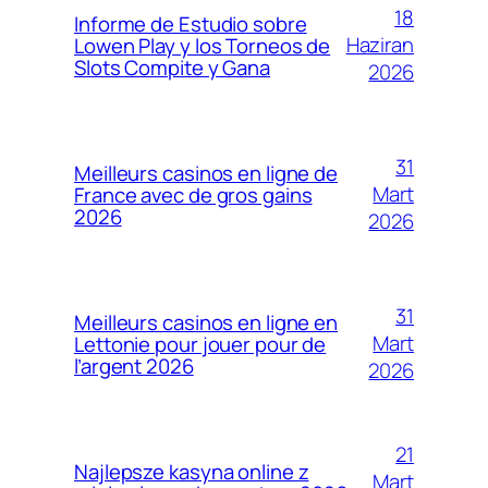
18
Informe de Estudio sobre
Haziran
Lowen Play y los Torneos de
Slots Compite y Gana
2026
31
Meilleurs casinos en ligne de
Mart
France avec de gros gains
2026
2026
31
Meilleurs casinos en ligne en
Mart
Lettonie pour jouer pour de
l’argent 2026
2026
21
Najlepsze kasyna online z
Mart