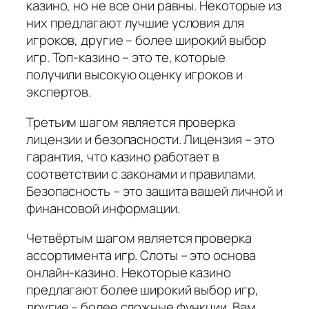
казино, но не все они равны. Некоторые из
них предлагают лучшие условия для
игроков, другие – более широкий выбор
игр. Топ-казино – это те, которые
получили высокую оценку игроков и
экспертов.
Третьим шагом является проверка
лицензии и безопасности. Лицензия – это
гарантия, что казино работает в
соответствии с законами и правилами.
Безопасность – это защита вашей личной и
финансовой информации.
Четвёртым шагом является проверка
ассортимента игр. Слоты – это основа
онлайн-казино. Некоторые казино
предлагают более широкий выбор игр,
другие – более сложные функции. Вам