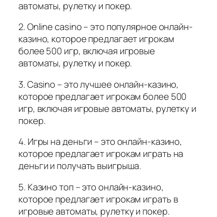
автоматы, рулетку и покер.
2. Online casino – это популярное онлайн-
казино, которое предлагает игрокам
более 500 игр, включая игровые
автоматы, рулетку и покер.
3. Casino – это лучшее онлайн-казино,
которое предлагает игрокам более 500
игр, включая игровые автоматы, рулетку и
покер.
4. Игры на деньги – это онлайн-казино,
которое предлагает игрокам играть на
деньги и получать выигрыша.
5. Казино топ – это онлайн-казино,
которое предлагает игрокам играть в
игровые автоматы, рулетку и покер.