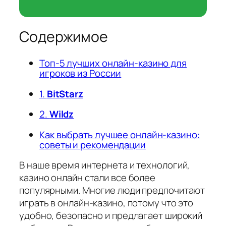
Содержимое
Топ-5 лучших онлайн-казино для
игроков из России
1.
BitStarz
2.
Wildz
Как выбрать лучшее онлайн-казино:
советы и рекомендации
В наше время интернета и технологий,
казино онлайн стали все более
популярными. Многие люди предпочитают
играть в онлайн-казино, потому что это
удобно, безопасно и предлагает широкий