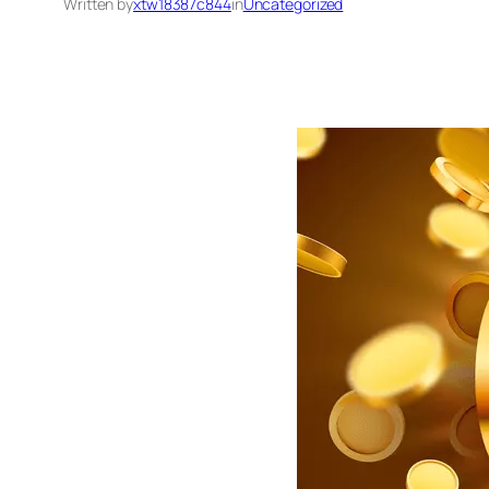
Written by
xtw18387c844
in
Uncategorized