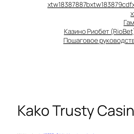
xtw18387887b
xtw183879cdf
Гам
Казино Риобет (RioBet
Пошаговое руководство
Kako Trusty Casin