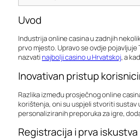
Uvod
Industrija online casina u zadnjih nekoliko
prvo mjesto. Upravo se ovdje pojavljuje 
nazvati
najbolji casino u Hrvatskoj
, a ka
Inovativan pristup korisnic
Razlika između prosječnog online casina 
korištenja, oni su uspjeli stvoriti sustav
personaliziranih preporuka za igre, dodaju
Registracija i prva iskustva