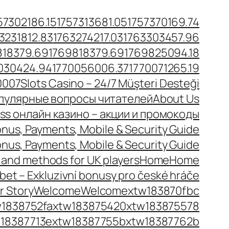
57302186.15
1757313681.05
1757370169.74
3231812.83
1763274217.03
1763303457.96
818379.69
1769818379.69
1769825094.18
030424.94
1770056006.37
1770071265.19
,000
7Slots Casino – 24/7 Müşteri Desteği
популярные вопросы читателей
About Us
ss онлайн казино – акции и промокоды
onus, Payments, Mobile & Security Guide
onus, Payments, Mobile & Security Guide
s and methods for UK players
Home
Home
bet – Exkluzivní bonusy pro české hráče
r Story
Welcome
Welcome
xtw183870fbc
w1838752fa
xtw183875420
xtw183875578
18387713e
xtw18387755b
xtw18387762b