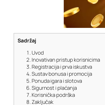
Sadržaj
Uvod
Inovativan pristup korisnicima
Registracija i prva iskustva
Sustav bonusa i promocija
Ponuda igara i slotova
Sigurnost i plaćanja
Korisnička podrška
Zaključak