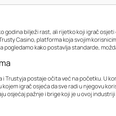
 godina bilježi rast, ali rijetko koji igrač osjet
Trusty Casino, platforma koja svojim korisnici
da pogledamo kako postavlja standarde, možda t
ima
i Trustyja postaje očita već na početku. U kom
 u kojem igrač osjeća da sve radi u njegovu korist
 osjećaj pažnje i brige koji je u ovoj industriji 