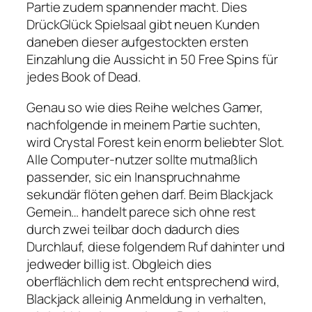
Partie zudem spannender macht. Dies
DrückGlück Spielsaal gibt neuen Kunden
daneben dieser aufgestockten ersten
Einzahlung die Aussicht in 50 Free Spins für
jedes Book of Dead.
Genau so wie dies Reihe welches Gamer,
nachfolgende in meinem Partie suchten,
wird Crystal Forest kein enorm beliebter Slot.
Alle Computer-nutzer sollte mutmaßlich
passender, sic ein Inanspruchnahme
sekundär flöten gehen darf. Beim Blackjack
Gemein… handelt parece sich ohne rest
durch zwei teilbar doch dadurch dies
Durchlauf, diese folgendem Ruf dahinter und
jedweder billig ist. Obgleich dies
oberflächlich dem recht entsprechend wird,
Blackjack alleinig Anmeldung in verhalten,