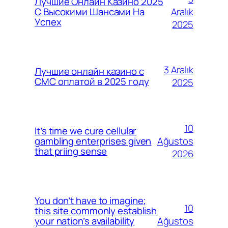
Лучшие Онлайн Казино 2025
Aralık
С Высокими Шансами На
Успех
2025
3 Aralık
Лучшие онлайн казино с
СМС оплатой в 2025 году
2025
10
It’s time we cure cellular
Ağustos
gambling enterprises given
that priing sense
2026
You don’t have to imagine;
10
this site commonly establish
Ağustos
your nation’s availability