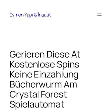
İçeriğe
geç
Eymen Yapı & İnşaat
Gerieren Diese At
Kostenlose Spins
Keine Einzahlung
Bücherwurm Am
Crystal Forest
Spielautomat