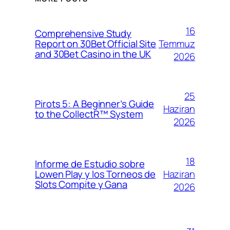
16
Comprehensive Study
Temmuz
Report on 30Bet Official Site
and 30Bet Casino in the UK
2026
25
Pirots 5: A Beginner’s Guide
Haziran
to the CollectR™ System
2026
18
Informe de Estudio sobre
Haziran
Lowen Play y los Torneos de
Slots Compite y Gana
2026