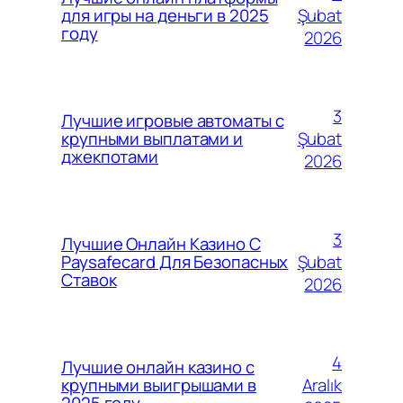
Şubat
для игры на деньги в 2025
году
2026
3
Лучшие игровые автоматы с
Şubat
крупными выплатами и
джекпотами
2026
3
Лучшие Онлайн Казино С
Şubat
Paysafecard Для Безопасных
Ставок
2026
4
Лучшие онлайн казино с
Aralık
крупными выигрышами в