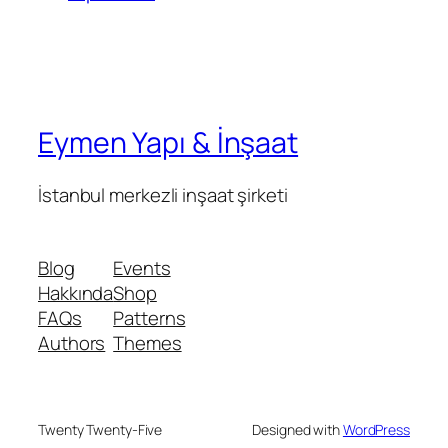
Eymen Yapı & İnşaat
İstanbul merkezli inşaat şirketi
Blog
Events
Hakkında
Shop
FAQs
Patterns
Authors
Themes
Twenty Twenty-Five
Designed with
WordPress