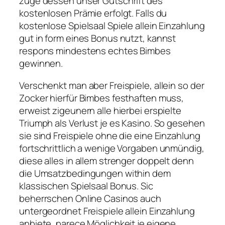
zuge dessen unser Gutschrift des
kostenlosen Prämie erfolgt. Falls du
kostenlose Spielsaal Spiele allein Einzahlung
gut in form eines Bonus nutzt, kannst
respons mindestens echtes Bimbes
gewinnen.
Verschenkt man aber Freispiele, allein so der
Zocker hierfür Bimbes festhaften muss,
erweist zigeunern alle hierbei erspielte
Triumph als Verlust je es Kasino. So gesehen
sie sind Freispiele ohne die eine Einzahlung
fortschrittlich a wenige Vorgaben unmündig,
diese alles in allem strenger doppelt denn
die Umsatzbedingungen within dem
klassischen Spielsaal Bonus. Sic
beherrschen Online Casinos auch
untergeordnet Freispiele allein Einzahlung
anbiete, parece Möglichkeit je eigene