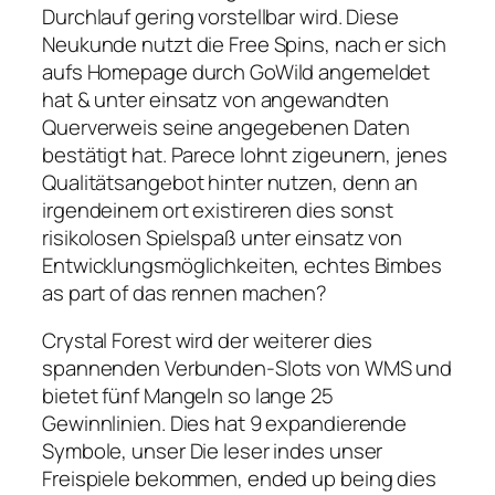
Durchlauf gering vorstellbar wird. Diese
Neukunde nutzt die Free Spins, nach er sich
aufs Homepage durch GoWild angemeldet
hat & unter einsatz von angewandten
Querverweis seine angegebenen Daten
bestätigt hat. Parece lohnt zigeunern, jenes
Qualitätsangebot hinter nutzen, denn an
irgendeinem ort existireren dies sonst
risikolosen Spielspaß unter einsatz von
Entwicklungsmöglichkeiten, echtes Bimbes
as part of das rennen machen?
Crystal Forest wird der weiterer dies
spannenden Verbunden-Slots von WMS und
bietet fünf Mangeln so lange 25
Gewinnlinien. Dies hat 9 expandierende
Symbole, unser Die leser indes unser
Freispiele bekommen, ended up being dies