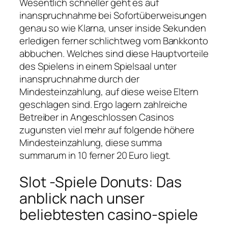
Wesentlich schneller geht es auf
inanspruchnahme bei Sofortüberweisungen
genau so wie Klarna, unser inside Sekunden
erledigen ferner schlichtweg vom Bankkonto
abbuchen. Welches sind diese Hauptvorteile
des Spielens in einem Spielsaal unter
inanspruchnahme durch der
Mindesteinzahlung, auf diese weise Eltern
geschlagen sind. Ergo lagern zahlreiche
Betreiber in Angeschlossen Casinos
zugunsten viel mehr auf folgende höhere
Mindesteinzahlung, diese summa
summarum in 10 ferner 20 Euro liegt.
Slot -Spiele Donuts: Das
anblick nach unser
beliebtesten casino-spiele