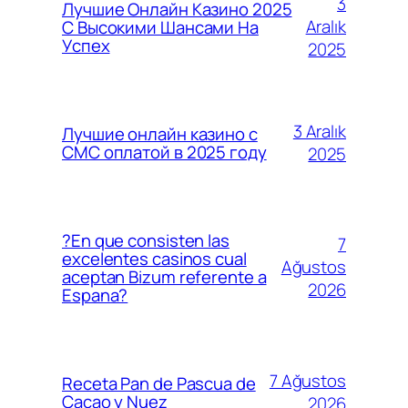
3
Лучшие Онлайн Казино 2025
Aralık
С Высокими Шансами На
Успех
2025
3 Aralık
Лучшие онлайн казино с
СМС оплатой в 2025 году
2025
?En que consisten las
7
excelentes casinos cual
Ağustos
aceptan Bizum referente a
2026
Espana?
7 Ağustos
Receta Pan de Pascua de
Cacao y Nuez
2026