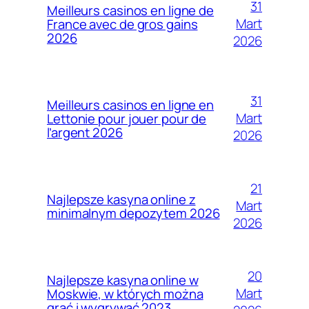
31
Meilleurs casinos en ligne de
Mart
France avec de gros gains
2026
2026
31
Meilleurs casinos en ligne en
Mart
Lettonie pour jouer pour de
l’argent 2026
2026
21
Najlepsze kasyna online z
Mart
minimalnym depozytem 2026
2026
20
Najlepsze kasyna online w
Mart
Moskwie, w których można
grać i wygrywać 2023