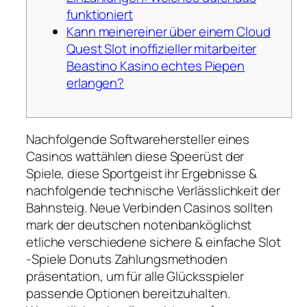
funktioniert
Kann meinereiner über einem Cloud
Quest Slot inoffizieller mitarbeiter
Beastino Kasino echtes Piepen
erlangen?
Nachfolgende Softwarehersteller eines
Casinos wattählen diese Speerüst der
Spiele, diese Sportgeist ihr Ergebnisse &
nachfolgende technische Verlässlichkeit der
Bahnsteig. Neue Verbinden Casinos sollten
mark der deutschen notenbanköglichst
etliche verschiedene sichere & einfache Slot
-Spiele Donuts Zahlungsmethoden
präsentation, um für alle Glücksspieler
passende Optionen bereitzuhalten.