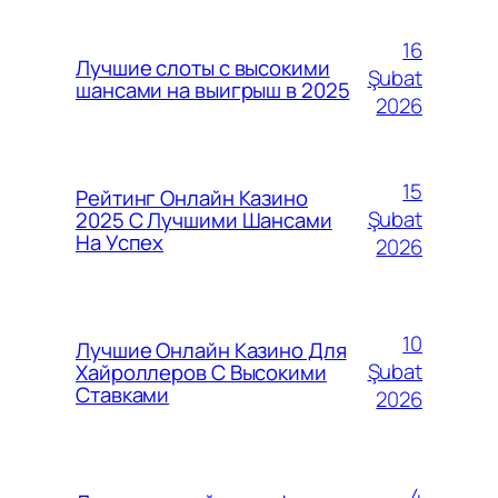
16
Лучшие слоты с высокими
Şubat
шансами на выигрыш в 2025
2026
15
Рейтинг Онлайн Казино
Şubat
2025 С Лучшими Шансами
На Успех
2026
10
Лучшие Онлайн Казино Для
Şubat
Хайроллеров С Высокими
Ставками
2026
4