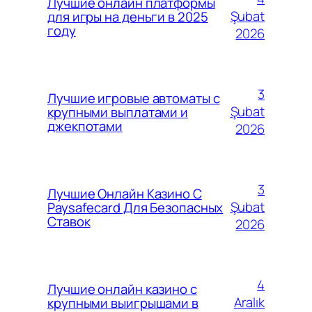
Лучшие онлайн платформы
Şubat
для игры на деньги в 2025
году
2026
3
Лучшие игровые автоматы с
Şubat
крупными выплатами и
джекпотами
2026
3
Лучшие Онлайн Казино С
Şubat
Paysafecard Для Безопасных
Ставок
2026
4
Лучшие онлайн казино с
Aralık
крупными выигрышами в