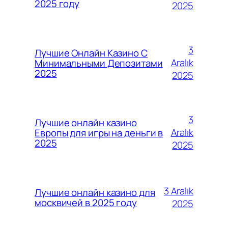
2025 году
2025
3
Лучшие Онлайн Казино С
Aralık
Минимальными Депозитами
2025
2025
3
Лучшие онлайн казино
Aralık
Европы для игры на деньги в
2025
2025
3 Aralık
Лучшие онлайн казино для
москвичей в 2025 году
2025