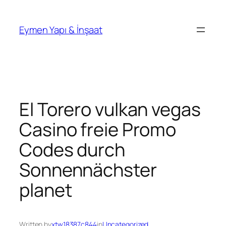
İçeriğe
geç
Eymen Yapı & İnşaat
El Torero vulkan vegas
Casino freie Promo
Codes durch
Sonnennächster
planet
Written by
xtw18387c844
in
Uncategorized