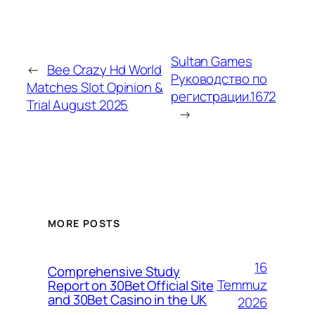
Sultan Games
←
Bee Crazy Hd World
Руководство по
Matches Slot Opinion &
регистрации.1672
Trial August 2025
→
MORE POSTS
16
Comprehensive Study
Temmuz
Report on 30Bet Official Site
and 30Bet Casino in the UK
2026