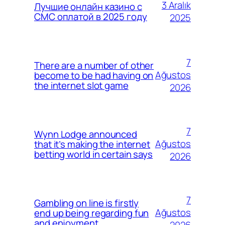
3 Aralık
Лучшие онлайн казино с
СМС оплатой в 2025 году
2025
7
There are a number of other
Ağustos
become to be had having on
the internet slot game
2026
7
Wynn Lodge announced
Ağustos
that it’s making the internet
betting world in certain says
2026
7
Gambling on line is firstly
Ağustos
end up being regarding fun
and enjoyment