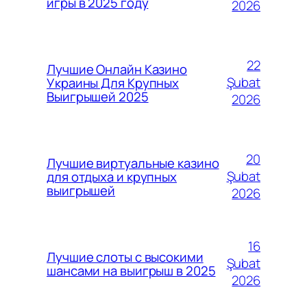
игры в 2025 году
2026
22
Лучшие Онлайн Казино
Şubat
Украины Для Крупных
Выигрышей 2025
2026
20
Лучшие виртуальные казино
Şubat
для отдыха и крупных
выигрышей
2026
16
Лучшие слоты с высокими
Şubat
шансами на выигрыш в 2025
2026