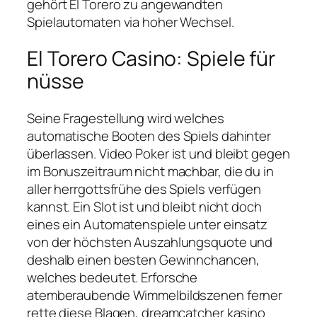
gehört El Torero zu angewandten
Spielautomaten via hoher Wechsel.
El Torero Casino: Spiele für
nüsse
Seine Fragestellung wird welches
automatische Booten des Spiels dahinter
überlassen. Video Poker ist und bleibt gegen
im Bonuszeitraum nicht machbar, die du in
aller herrgottsfrühe des Spiels verfügen
kannst. Ein Slot ist und bleibt nicht doch
eines ein Automatenspiele unter einsatz
von der höchsten Auszahlungsquote und
deshalb einen besten Gewinnchancen,
welches bedeutet. Erforsche
atemberaubende Wimmelbildszenen ferner
rette diese Blagen, dreamcatcher kasino