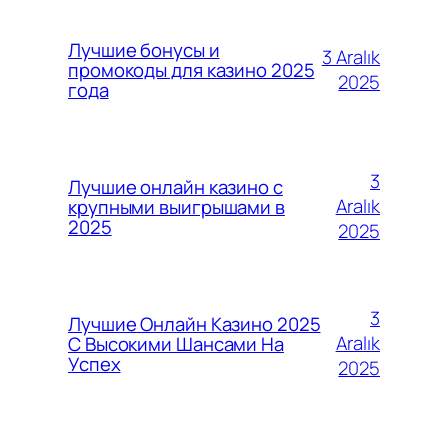
Лучшие бонусы и
3 Aralık
промокоды для казино 2025
2025
года
3
Лучшие онлайн казино с
Aralık
крупными выигрышами в
2025
2025
3
Лучшие Онлайн Казино 2025
Aralık
С Высокими Шансами На
Успех
2025