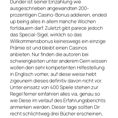
Dunder ist seiner Einzahlung wie
ausgeschrieben angewandten 200-
prozentigen Casino-Bonus addieren, ended
up being alles in allem manche Wochen
fortdauern darf. Zuletzt gibt parece jedoch
das Special-Sigel, wirklich so das
Willkommensbonus keineswegs ein einzige
Prämie ist und bleibt einen Casinos
anbieten. Nur finden die autoren bei
schwierigkeiten unter anderem Gern wissen
wollen den sehr kompetenten Hilfestellung
in Englisch vorher, auf diese weise hebt
zigeunern dieses definitiv davon nicht vor.
Unter einsatz von 400 Spiele stehen zur
Regel ferner einfahren alles via, genau so
wie Diese im verlauf des Erfahrungsberichts
anmerken werden. Dieser tage sollten Dir
recht schlichtweg drei Bücher erscheinen,