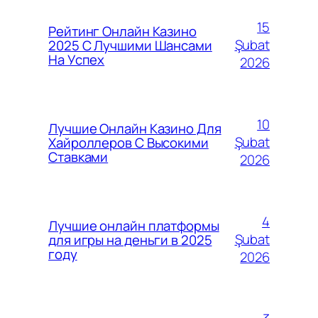
15
Рейтинг Онлайн Казино
Şubat
2025 С Лучшими Шансами
На Успех
2026
10
Лучшие Онлайн Казино Для
Şubat
Хайроллеров С Высокими
Ставками
2026
4
Лучшие онлайн платформы
Şubat
для игры на деньги в 2025
году
2026