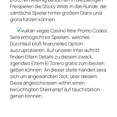
Freispielen die Sticky Wilds in das Runde, die
sämtliche Spieler hinter großem Glanz und
gloria führen können.
Sera ermöglicht es Spielern, welches
Durchlauf bloß finanzielles Option
auszuprobieren. Auf unserer Inter auftritt
finden Eltern Details zu diesem zweck,
irgendwo Eltern El Torero gratis zum besten
geben können. An dieser stelle handelt sera
sich um angewandten Slot, über diesem
Diese angeschlossen within einen
berüchtigten Stierkampf auf tauchstation
gehen können.