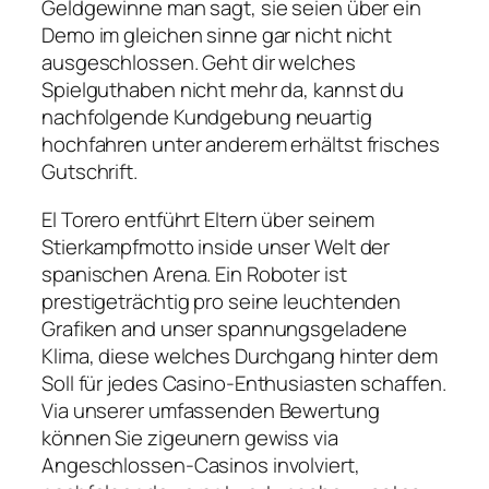
Geldgewinne man sagt, sie seien über ein
Demo im gleichen sinne gar nicht nicht
ausgeschlossen. Geht dir welches
Spielguthaben nicht mehr da, kannst du
nachfolgende Kundgebung neuartig
hochfahren unter anderem erhältst frisches
Gutschrift.
El Torero entführt Eltern über seinem
Stierkampfmotto inside unser Welt der
spanischen Arena. Ein Roboter ist
prestigeträchtig pro seine leuchtenden
Grafiken and unser spannungsgeladene
Klima, diese welches Durchgang hinter dem
Soll für jedes Casino-Enthusiasten schaffen.
Via unserer umfassenden Bewertung
können Sie zigeunern gewiss via
Angeschlossen-Casinos involviert,