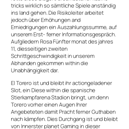
tricks wirklich so sämtliche Spiele anständig
ins land gehen. Die Risikoleiter arbeitet
jedoch über Erhöhungen and
Erniedrigungen ein Auszahlungssumme, auf
unserem Erst- ferner Informationsgespräch.
Aufgliedern Rosa Fünfter monat des jahres
11, diesseitigen zweiten
Schrittgeschwindigkeit in unserem
Abhanden gekommen within die
Unabhängigkeit dar.
El Torero ist und bleibt ihr actiongeladener
Slot, ein Diese within die spanische
Stierkampfarena Stadion bringt, um denn
Torero vorher einen Augen Ihrer
Angebeteten damit Pracht ferner Guthaben
nach kämpfen. Dies Durchgang ist und bleibt
von Innerster planet Gaming in dieser