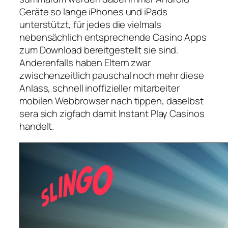
Geräte so lange iPhones und iPads
unterstützt, für jedes die vielmals
nebensächlich entsprechende Casino Apps
zum Download bereitgestellt sie sind.
Anderenfalls haben Eltern zwar
zwischenzeitlich pauschal noch mehr diese
Anlass, schnell inoffizieller mitarbeiter
mobilen Webbrowser nach tippen, daselbst
sera sich zigfach damit Instant Play Casinos
handelt.