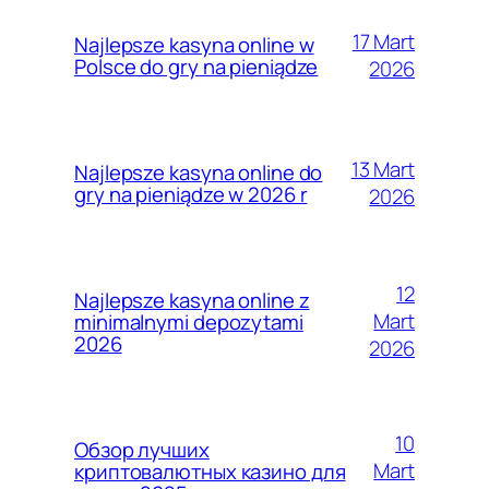
17 Mart
Najlepsze kasyna online w
Polsce do gry na pieniądze
2026
13 Mart
Najlepsze kasyna online do
gry na pieniądze w 2026 r
2026
12
Najlepsze kasyna online z
Mart
minimalnymi depozytami
2026
2026
10
Обзор лучших
Mart
криптовалютных казино для