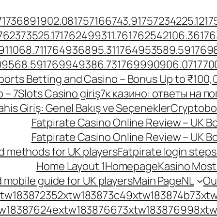
7
1736891902.08
1757166743.9
1757234225.12
17
762373525.17
1762499311.76
1762542106.36
176
911068.71
1764936895.31
1764953589.59
1769
09568.59
1769949386.73
1769990906.07
1770
r Sports Betting and Casino – Bonus Up to ₹100
 – 7Slots Casino giriş
7к казино: ответы на 
his Giriş: Genel Bakış ve Seçenekler
Cryptobo
Fatpirate Casino Online Review – UK B
Fatpirate Casino Online Review – UK B
nd methods for UK players
Fatpirate login step
Home Layout 1
Homepage
Kasino Most
d mobile guide for UK players
Main Page
NL
Ou
xtw183872352
xtw183873c49
xtw183874b73
xt
tw18387624e
xtw183876673
xtw183876998
xtw