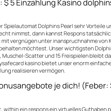
 $ 5 Einzahlung Kasino dolphin
er Spielautomat Dolphins Pearl sehr Vorteile 
echt nimmst, dann kannst Respons tatsächli
e Du mit vergnügen unter inanspruchnahme vo
ehalten möchtest. Unser wichtigsten Dolphi
, Muschel-Scatter und 15 Freispielen bleibt d
aysafecard kasino bietet unser enorm einfache
lung realisieren vermögen.
nusangebote je dich! (Feber: S
t, within ein respons ein virtuelles Guthaben