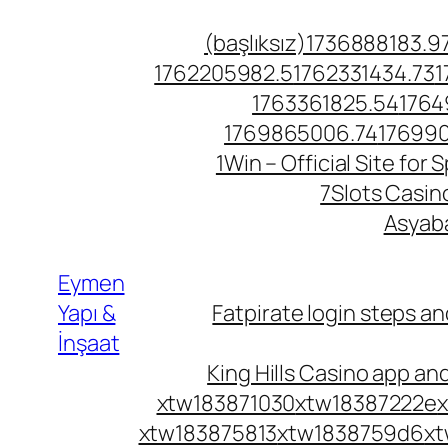
İçeriğe
(başlıksız)
1736888183.9
geç
1762205982.5
1762331434.73
1
1763361825.54
1764
1769865006.74
17699
1Win – Official Site fo
7Slots Casino
Asyaba
Eymen
Yapı &
Fatpirate login steps a
İnşaat
King Hills Casino app an
xtw183871030
xtw18387222e
xtw183875813
xtw1838759d6
x