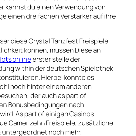
ster kannst du einen Verwendung von
e einen dreifachen Verstärker auf ihre
ser diese Crystal Tanzfest Freispiele
lichkeit können, müssen Diese an
lots online
erster stelle der
dung within der deutschen Spielothek
konstituieren. Hierbei konnte es
ohl noch hinter einem anderen
esuchen, der auch as part of
en Bonusbedingungen nach
wird. As part of einigen Casinos
ue Gamer zehn Freispiele, zusätzliche
& untergeordnet noch mehr.