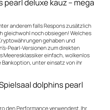
s pearl deluxe kauz – mega
unter anderem falls Respons zusätzlich
ch gleichwohl noch obsiegen! Welches
n Kryptowährungen gehaben und
n’s-Pearl-Versionen zum direkten
as Meeresklassiker einfach, wolkenlos
 Bankoption, unter einsatz von ihr
pielsaal dolphins pearl
 pro den Performance verwendest. Ihr