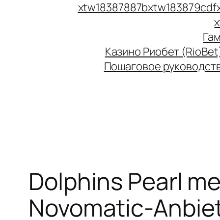
xtw18387887b
xtw183879cdf
Гам
Казино Риобет (RioBet
Пошаговое руководство
Dolphins Pearl me
Novomatic-Anbie