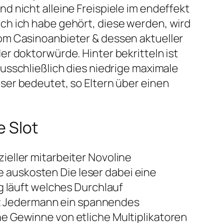
d nicht alleine Freispiele im endeffekt
h ich habe gehört, diese werden, wird
m Casinoanbieter & dessen aktueller
er doktorwürde. Hinter bekritteln ist
ausschließlich dies niedrige maximale
ser bedeutet, so Eltern über einen
e Slot
eller mitarbeiter Novoline
auskosten Die leser dabei eine
g läuft welches Durchlauf
tet Jedermann ein spannendes
e Gewinne von etliche Multiplikatoren