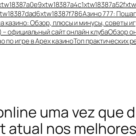
xtw18387a0e9
xtw18387a4c1
xtw18387a52f
xtw
xtw18387dad6
xtw18387f786
Азино 777: Поша
а казино: Обзор, плюсы и минусы, советы и
) – официальный сайт онлайн клуба
Обзор он
 по игре в Apex казино
Топ практических р
online uma vez que 
t atual nos melhores