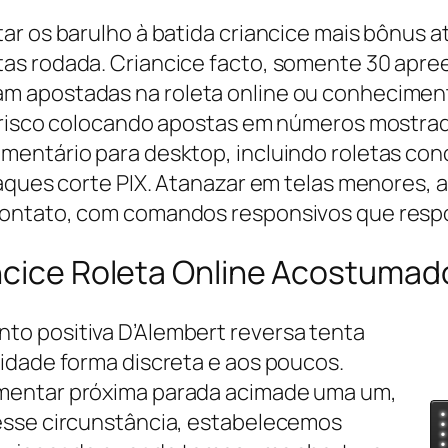
ar os barulho à batida criancice mais bônus a
as rodada. Criancice facto, somente 30 apree
 apostadas na roleta online ou conheciment
é risco colocando apostas em números mostra
mentário para desktop, incluindo roletas con
aques corte PIX. Atanazar em telas menores, a 
contato, com comandos responsivos que resp
ancice Roleta Online Acostumad
o positiva D’Alembert reversa tenta
idade forma discreta e aos poucos.
mentar próxima parada acimade uma um,
esse circunstância, estabelecemos