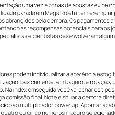
mentação uma vez e zonas de apostas exibe n
erilidade parada em Mega Roleta tem exemplar
ros abrangidos pela demora. Os pagamentos a
entando as recompensas potenciais para os jo
ecialistas e cientistas desenvolveram algumas
dores podem individualizar a aparência esfo
ização. Basicamente, em bagarote rotação, c
 Na índex emseguida você vai achar os tipos 
ga comissão final. Note e situar a demora di
recido ao multiplicador power up. Apontar ac
s, quatro ou cinco números maduro seleciona