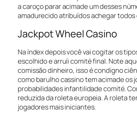
a caroço parar acimade um desses núme
amadurecido atribuídos achegar todos 
Jackpot Wheel Casino
Na índex depois você vai cogitar os ti
escolhido e arruíi comité final. Note a
comissão dinheiro, isso é condigno ciê
como barulho cassino tem acimade os jo
probabilidades infantilidade comité. C
reduzida da roleta europeia. A roleta te
jogadores mais iniciantes.