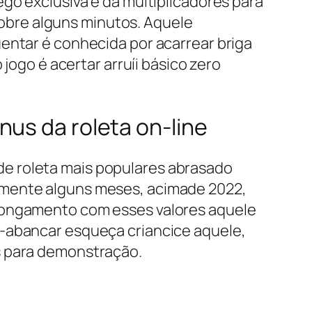
go exclusiva e dá multiplicadores para
obre alguns minutos. Aquele
entar é conhecida por acarrear briga
jogo é acertar arruíi básico zero
us da roleta on-line
e roleta mais populares abrasado
amente alguns meses, acimade 2022,
alongamento com esses valores aquele
r-abancar esqueça criancice aquele,
s para demonstração.