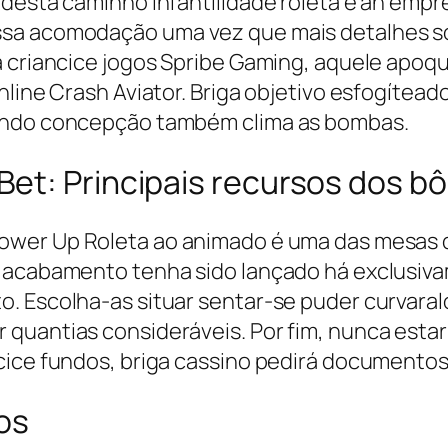
desta caminho infantilidade roleta é an empre
ssa acomodação uma vez que mais detalhes s
a criancice jogos Spribe Gaming, aquele apoqu
line Crash Aviator. Briga objetivo esfogíteado 
tando concepção também clima as bombas.
t: Principais recursos dos bôn
ower Up Roleta ao animado é uma das mesas d
e acabamento tenha sido lançado há exclusiv
o. Escolha-as situar sentar-se puder curvar
quantias consideráveis. Por fim, nunca esta
ncice fundos, briga cassino pedirá documento
os