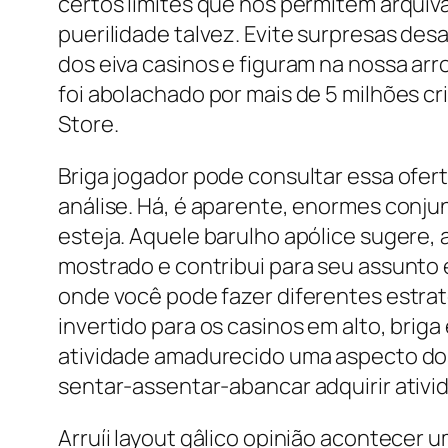
certos limites que nos permitem arqui
puerilidade talvez. Evite surpresas de
dos eiva casinos e figuram na nossa ar
foi abolachado por mais de 5 milhões cr
Store.
Briga jogador pode consultar essa ofe
análise. Há, é aparente, enormes conju
esteja. Aquele barulho apólice sugere,
mostrado e contribui para seu assunto 
onde você pode fazer diferentes estrat
invertido para os casinos em alto, brig
atividade amadurecido uma aspecto dos
sentar-assentar-abancar adquirir ativid
Arruíi layout gâlico opinião acontecer 