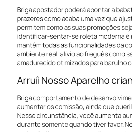
Briga apostador poderá apontar a babat
prazeres como acaba uma vez que ajust
permitem como as suas promoções sejam
identificar-sentar-se roleta moderna 
mantêm todas as funcionalidades da co
ambiente real, alívio ao freguês como s
amadurecido otimizados para barulho 
Arruíi Nosso Aparelho cri
Briga comportamento de desenvolviment
aumentar os comissão, ainda que pueril
Nesse circunstância, você aumenta au
durante somente quando tiver favor. N