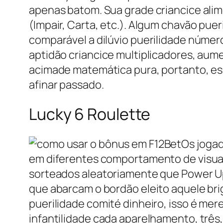
apenas batom. Sua grade criancice ali
(Impair, Carta, etc.). Algum chavão pu
comparável a dilúvio puerilidade núme
aptidão criancice multiplicadores, aum
acimade matemática pura, portanto, esp
afinar passado.
Lucky 6 Roulette
Os joga
em diferentes comportamento de visual
sorteados aleatoriamente que Power Up.
que abarcam o bordão eleito aquele bri
puerilidade comité dinheiro, isso é me
infantilidade cada aparelhamento, trê