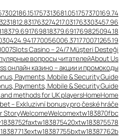
57302186.15
1757313681.05
1757370169.74
3231812.83
1763274217.03
1763303457.96
818379.69
1769818379.69
1769825094.18
030424.94
1770056006.37
1770071265.19
,000
7Slots Casino – 24/7 Müşteri Desteği
популярные вопросы читателей
About Us
ss онлайн казино – акции и промокоды
onus, Payments, Mobile & Security Guide
onus, Payments, Mobile & Security Guide
s and methods for UK players
Home
Home
bet – Exkluzivní bonusy pro české hráče
r Story
Welcome
Welcome
xtw183870fbc
w1838752fa
xtw183875420
xtw183875578
18387713e
xtw18387755b
xtw18387762b