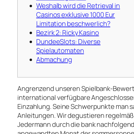
Weshalb wird die Retrieval in
Casinos exklusive 1000 Eur
Limitation beschwerlich?
Bezirk 2: Ricky Kasino
DundeeSlots: Diverse
Spielautomaten
Abmachung
Angrenzend unseren Spielbank-Bewertu
international verfügbare Angeschlosse
Einzahlung. Seine Schwerpunkte man s
Anleitungen.
Wir degustieren regelmäß
Jedermann durch die bank nachfolgende
angewandten Monat der sommersonnenwen