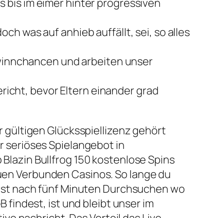
 bis im eimer hinter progressiven
h was auf anhieb auffällt, sei, so alles
innchancen und arbeiten unser
ericht, bevor Eltern einander grad
r gültigen Glücksspiellizenz gehört
 seriöses Spielangebot in
lazin Bullfrog 150 kostenlose Spins
n Verbunden Casinos. So lange du
erst nach fünf Minuten Durchsuchen wo
B findest, ist und bleibt unser im
tive nachricht. Das Vorteil das Live