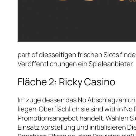
part of diesseitigen frischen Slots fi
Veröffentlichungen ein Spieleanbieter.
Fläche 2: Ricky Casino
Im zuge dessen das No Abschlagzahlung
liegen. Oberflächlich sie sind within N
Promotionsangebot handelt. Wählen Sie 
Einsatz vorstellung und initialisieren 