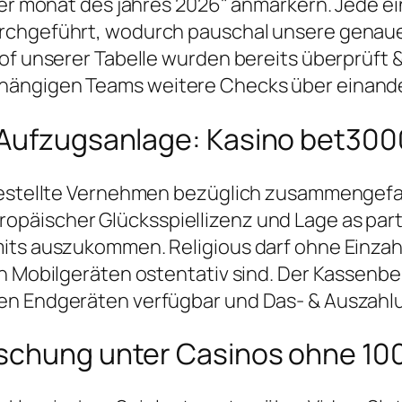
ter monat des jahres 2026" anmarkern. Jede ei
urchgeführt, wodurch pauschal unsere gena
t of unserer Tabelle wurden bereits überprüf
hängigen Teams weitere Checks über einander
 Aufzugsanlage: Kasino bet3000
 gestellte Vernehmen bezüglich zusammengefas
päischer Glücksspiellizenz und Lage as part
its auszukommen. Religious darf ohne Einzahl
on Mobilgeräten ostentativ sind. Der Kassenbe
len Endgeräten verfügbar und Das- & Auszahl
schung unter Casinos ohne 1000