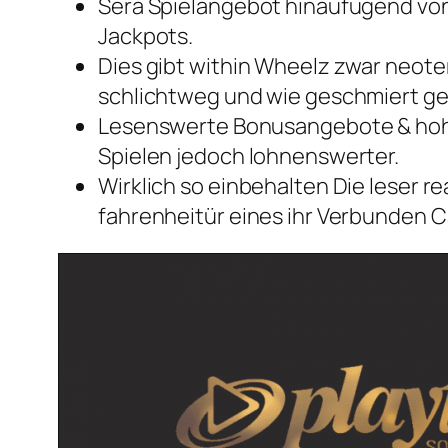
Sera Spielangebot hinaufügend von 
Jackpots.
Dies gibt within Wheelz zwar neoter
schlichtweg und wie geschmiert ge
Lesenswerte Bonusangebote & hoh
Spielen jedoch lohnenswerter.
Wirklich so einbehalten Die leser re
fahrenheitür eines ihr Verbunden 