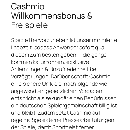
Cashmio
Willkommensbonus &
Freispiele
Speziell hervorzuheben ist unser minimierte
Ladezeit, sodass Anwender sofort qua
diesem Zum besten geben in die gänge
kommen kaliumönnen, exklusive
Ablenkungen & Unzufriedenheit bei
Verzögerungen. Darüber schafft Cashmio
eine sichere Umkreis, nachfolgende wie
angewandten gesetzlichen Vorgaben
entspricht als sekundär einen Bedürfnissen
ein deutschen Spielergemeinschaft billig ist
und bleibt. Zudem setzt Cashmio auf
regelmäßige externe Pressearbeitüfungen
der Spiele, damit Sportgeist ferner