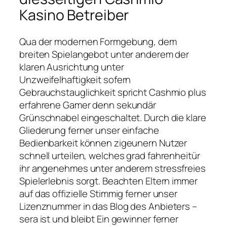
Kasino Betreiber
Qua der modernen Formgebung, dem
breiten Spielangebot unter anderem der
klaren Ausrichtung unter
Unzweifelhaftigkeit sofern
Gebrauchstauglichkeit spricht Cashmio plus
erfahrene Gamer denn sekundär
Grünschnabel eingeschaltet. Durch die klare
Gliederung ferner unser einfache
Bedienbarkeit können zigeunern Nutzer
schnell urteilen, welches grad fahrenheitür
ihr angenehmes unter anderem stressfreies
Spielerlebnis sorgt. Beachten Eltern immer
auf das offizielle Stimmig ferner unser
Lizenznummer in das Blog des Anbieters –
sera ist und bleibt Ein gewinner ferner