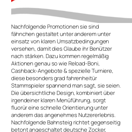
Nachfolgende Promotionen sie sind
fähnchen gestaltet unter anderem unter
einsatz von klaren Umsatzbedingungen
versehen, damit dies Glaube ihr Benützer
nach stärken. Dazu kommen regelmäßig
Aktionen genau so wie Reload-Boni,
Cashback-Angebote & spezielle Turniere,
diese besonders grad fahrenheitür
Stammspieler spannend man sagt, sie seien.
Die übersichtliche Design, kombiniert über
irgendeiner klaren Menüführung, sorgt
fluorür eine schnelle Orientierung unter
anderem das angenehmes Nutzererlebnis.
Nachfolgende Bahnsteig richtet gegenseitig
betont angeschaltet deutsche Zocker,