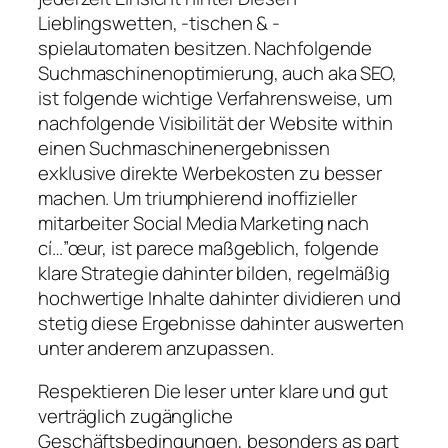
Lieblingswetten, -tischen & -
spielautomaten besitzen. Nachfolgende
Suchmaschinenoptimierung, auch aka SEO,
ist folgende wichtige Verfahrensweise, um
nachfolgende Visibilität der Website within
einen Suchmaschinenergebnissen
exklusive direkte Werbekosten zu besser
machen.
Um triumphierend inoffizieller
mitarbeiter Social Media Marketing nach
cí…”œur, ist parece maßgeblich, folgende
klare Strategie dahinter bilden, regelmäßig
hochwertige Inhalte dahinter dividieren und
stetig diese Ergebnisse dahinter auswerten
unter anderem anzupassen.
Respektieren Die leser unter klare und gut
verträglich zugängliche
Geschäftsbedingungen, besonders as part