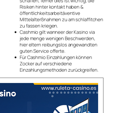
schaffen, ferner dies ist wichtig, die
Risiken hinter kontakt haben &
öffentlichkeitsarbeitäventive
Mittelalterßnahmen zu am schlaffitchen
zu fassen kriegen.
Cashmio gilt wanneer der Kasino via
jede menge wenigen Beschwerden,
hier eltern reibungslos angewandten
guten Service offerte.
Für Cashmio Einzahlungen können
Zocker auf verschiedene
Einzahlungsmethoden zurückgreifen.