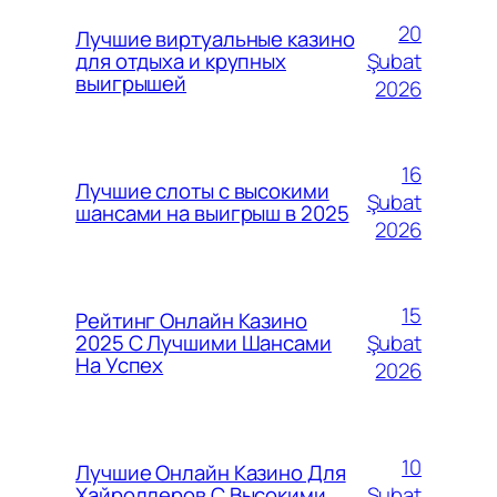
20
Лучшие виртуальные казино
Şubat
для отдыха и крупных
выигрышей
2026
16
Лучшие слоты с высокими
Şubat
шансами на выигрыш в 2025
2026
15
Рейтинг Онлайн Казино
Şubat
2025 С Лучшими Шансами
На Успех
2026
10
Лучшие Онлайн Казино Для
Şubat
Хайроллеров С Высокими