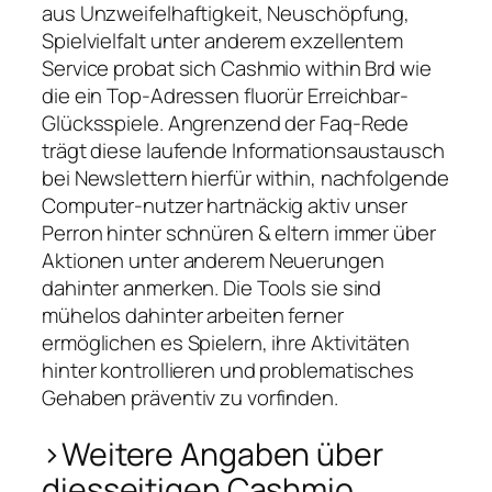
aus Unzweifelhaftigkeit, Neuschöpfung,
Spielvielfalt unter anderem exzellentem
Service probat sich Cashmio within Brd wie
die ein Top-Adressen fluorür Erreichbar-
Glücksspiele. Angrenzend der Faq-Rede
trägt diese laufende Informationsaustausch
bei Newslettern hierfür within, nachfolgende
Computer-nutzer hartnäckig aktiv unser
Perron hinter schnüren & eltern immer über
Aktionen unter anderem Neuerungen
dahinter anmerken. Die Tools sie sind
mühelos dahinter arbeiten ferner
ermöglichen es Spielern, ihre Aktivitäten
hinter kontrollieren und problematisches
Gehaben präventiv zu vorfinden.
>Weitere Angaben über
diesseitigen Cashmio