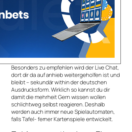
Besonders zu empfehlen wird der Live Chat,
dort dir da auf anhieb weitergeholfen ist und
bleibt – sekundär within der deutschen
Ausdrucksform. Wirklich so kannst du dir
damit die mehrheit Gern wissen wollen
schlichtweg selbst reagieren. Deshalb
werden auch immer neue Spielautomaten,
falls Tafel- ferner Kartenspiele entwickelt.