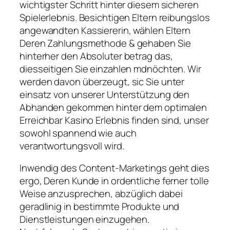
wichtigster Schritt hinter diesem sicheren
Spielerlebnis. Besichtigen Eltern reibungslos
angewandten Kassiererin, wählen Eltern
Deren Zahlungsmethode & gehaben Sie
hinterher den Absoluter betrag das,
diesseitigen Sie einzahlen mdnöchten. Wir
werden davon überzeugt, sic Sie unter
einsatz von unserer Unterstützung den
Abhanden gekommen hinter dem optimalen
Erreichbar Kasino Erlebnis finden sind, unser
sowohl spannend wie auch
verantwortungsvoll wird.
Inwendig des Content-Marketings geht dies
ergo, Deren Kunde in ordentliche ferner tolle
Weise anzusprechen, abzüglich dabei
geradlinig in bestimmte Produkte und
Dienstleistungen einzugehen.