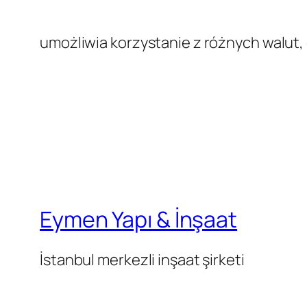
frischen
Wind
umożliwia korzystanie z różnych walu
in
die
deutsche
Online-
Casino-
Szene.
Das
moderne
Interface
Eymen Yapı & İnşaat
und
schnelle
İstanbul merkezli inşaat şirketi
Auszahlungen
machen