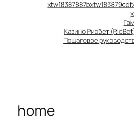
xtw18387887b
xtw183879cdf
Гам
Казино Риобет (RioBet
Пошаговое руководство
home