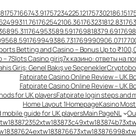
08
1757166743.9
1757234225.12
1757302186.15
17
62499311.76
1762542106.36
1763231812.83
1763
36895.31
1764953589.59
1769818379.69
17698
09568.59
1769949386.73
1769990906.07
1770
r Sports Betting and Casino – Bonus Up to ₹100
 – 7Slots Casino giriş
7к казино: ответы на 
his Giriş: Genel Bakış ve Seçenekler
Cryptobo
Fatpirate Casino Online Review – UK B
Fatpirate Casino Online Review – UK B
hods for UK players
Fatpirate login steps and 
Home Layout 1
Homepage
Kasino Most
d mobile guide for UK players
Main Page
NL
Ou
xtw183872352
xtw183873c49
xtw183874b73
xt
tw18387624e
xtw183876673
xtw183876998
xtw