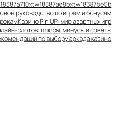
18387a710
xtw18387ae8b
xtw18387be5b
говое руководство по играм и бонусам
грокам
Казино Pin UP: мир азартных игр
лайн-слотов: плюсы, минусы и советы
екомендаций по выбору аркада казино