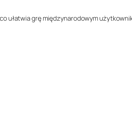
t, co ułatwia grę międzynarodowym użytkowni