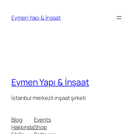
İçeriğe
geç
Eymen Yapı & İnşaat
Eymen Yapı & İnşaat
İstanbul merkezli inşaat şirketi
Blog
Events
Hakkında
Shop