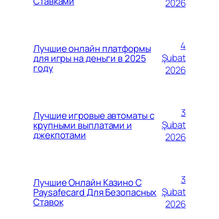
Ставками
2026
4
Лучшие онлайн платформы
Şubat
для игры на деньги в 2025
году
2026
3
Лучшие игровые автоматы с
Şubat
крупными выплатами и
джекпотами
2026
3
Лучшие Онлайн Казино С
Şubat
Paysafecard Для Безопасных
Ставок
2026