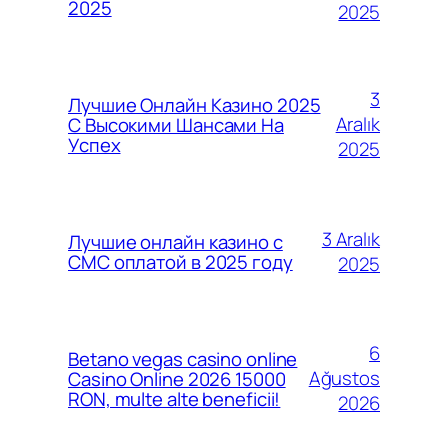
2025
2025
3
Лучшие Онлайн Казино 2025
Aralık
С Высокими Шансами На
Успех
2025
3 Aralık
Лучшие онлайн казино с
СМС оплатой в 2025 году
2025
6
Betano vegas casino online
Ağustos
Casino Online 2026 15000
RON, multe alte beneficii!
2026