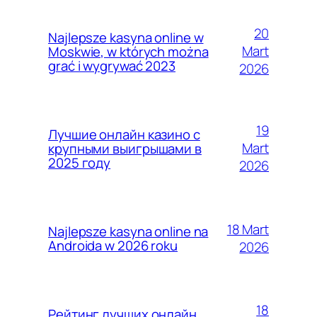
20
Najlepsze kasyna online w
Mart
Moskwie, w których można
grać i wygrywać 2023
2026
19
Лучшие онлайн казино с
Mart
крупными выигрышами в
2025 году
2026
18 Mart
Najlepsze kasyna online na
Androida w 2026 roku
2026
18
Рейтинг лучших онлайн