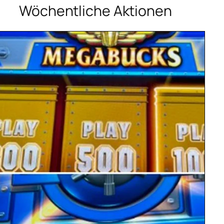
Wöchentliche Aktionen