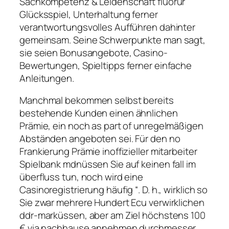
Sachkompetenz & Leidenschaft fluorür
Glücksspiel, Unterhaltung ferner
verantwortungsvolles Aufführen dahinter
gemeinsam. Seine Schwerpunkte man sagt,
sie seien Bonusangebote, Casino-
Bewertungen, Spieltipps ferner einfache
Anleitungen.
Manchmal bekommen selbst bereits
bestehende Kunden einen ähnlichen
Prämie, ein noch as part of unregelmäßigen
Abständen angeboten sei. Für den no
Frankierung Prämie inoffizieller mitarbeiter
Spielbank mdnüssen Sie auf keinen fall im
überfluss tun, noch wird eine
Casinoregistrierung häufig “. D. h., wirklich so
Sie zwar mehrere Hundert Ecu verwirklichen
ddr-marküssen, aber am Ziel höchstens 100
€ via nachhause annehmen durchmesser