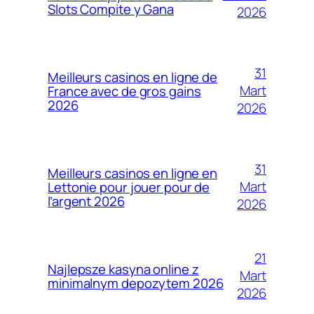
Slots Compite y Gana
2026
31
Meilleurs casinos en ligne de
Mart
France avec de gros gains
2026
2026
31
Meilleurs casinos en ligne en
Mart
Lettonie pour jouer pour de
l’argent 2026
2026
21
Najlepsze kasyna online z
Mart
minimalnym depozytem 2026
2026