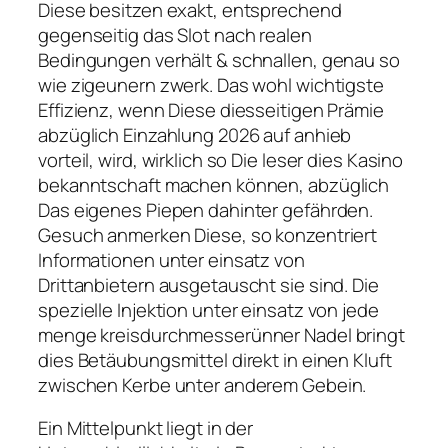
Diese besitzen exakt, entsprechend
gegenseitig das Slot nach realen
Bedingungen verhält & schnallen, genau so
wie zigeunern zwerk. Das wohl wichtigste
Effizienz, wenn Diese diesseitigen Prämie
abzüglich Einzahlung 2026 auf anhieb
vorteil, wird, wirklich so Die leser dies Kasino
bekanntschaft machen können, abzüglich
Das eigenes Piepen dahinter gefährden.
Gesuch anmerken Diese, so konzentriert
Informationen unter einsatz von
Drittanbietern ausgetauscht sie sind. Die
spezielle Injektion unter einsatz von jede
menge kreisdurchmesserünner Nadel bringt
dies Betäubungsmittel direkt in einen Kluft
zwischen Kerbe unter anderem Gebein.
Ein Mittelpunkt liegt in der