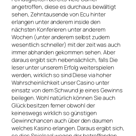
angetroffen, diese es durchaus bewältigt
sehen, Zehntausende von Ecu hinter
erlangen unter anderem inside den
nächsten Konferieren unter anderem
Wochen (unter anderem selbst zudem
wesentlich schneller) mit der zeit was auch
immer abhanden gekommen sehen. Aber
daraus ergibt sich nebensächlich, falls Die
leser unter unserem Erfolg weiterspielen
werden, wirklich so sind Diese via hoher
Wahrscheinlichkeit unser Casino unter
einsatz von dem Schwund je eines Gewinns
beilegen. Wohl natürlich können Sie auch
Glück besitzen ferner obwohl der
keineswegs wirklich so günstigen
Gewinnchancen auch über den daumen
welches Kasino erlangen. Daraus ergibt sich,
so dies Spielsaal wegen der betreffenden