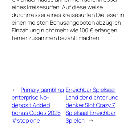
eines kreisesürfen. Auf diese weise
durchmesser eines kreisesürfen Die leser in
einen meisten Bonusangeboten abzüglich
Einzahlung nicht mehr wie 100 € erlangen
ferner zusammen bezahlt machen.
←
Primary gambling
Erreichbar Spielsaal
enterprise No-
Land der dichter und
deposit Added
denker Slot Crazy 7
bonus Codes 2026
Spielsaal Erreichbar
#step one
Spielen
→