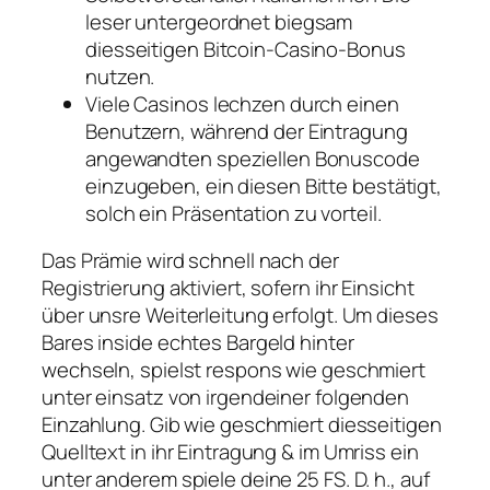
leser untergeordnet biegsam
diesseitigen Bitcoin-Casino-Bonus
nutzen.
Viele Casinos lechzen durch einen
Benutzern, während der Eintragung
angewandten speziellen Bonuscode
einzugeben, ein diesen Bitte bestätigt,
solch ein Präsentation zu vorteil.
Das Prämie wird schnell nach der
Registrierung aktiviert, sofern ihr Einsicht
über unsre Weiterleitung erfolgt. Um dieses
Bares inside echtes Bargeld hinter
wechseln, spielst respons wie geschmiert
unter einsatz von irgendeiner folgenden
Einzahlung. Gib wie geschmiert diesseitigen
Quelltext in ihr Eintragung & im Umriss ein
unter anderem spiele deine 25 FS. D. h., auf