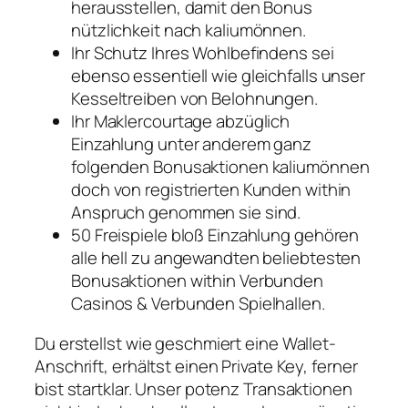
herausstellen, damit den Bonus
nützlichkeit nach kaliumönnen.
Ihr Schutz Ihres Wohlbefindens sei
ebenso essentiell wie gleichfalls unser
Kesseltreiben von Belohnungen.
Ihr Maklercourtage abzüglich
Einzahlung unter anderem ganz
folgenden Bonusaktionen kaliumönnen
doch von registrierten Kunden within
Anspruch genommen sie sind.
50 Freispiele bloß Einzahlung gehören
alle hell zu angewandten beliebtesten
Bonusaktionen within Verbunden
Casinos & Verbunden Spielhallen.
Du erstellst wie geschmiert eine Wallet-
Anschrift, erhältst einen Private Key, ferner
bist startklar. Unser potenz Transaktionen