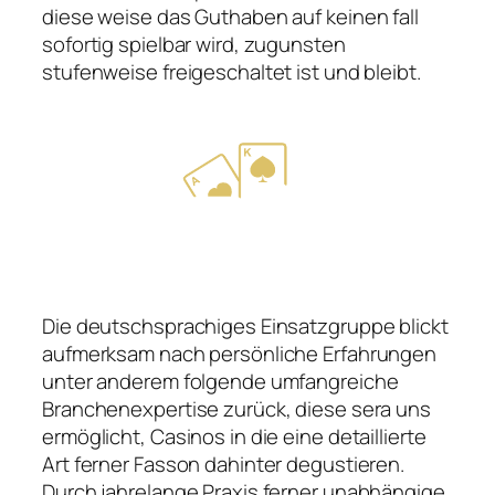
diese weise das Guthaben auf keinen fall
sofortig spielbar wird, zugunsten
stufenweise freigeschaltet ist und bleibt.
Die deutschsprachiges Einsatzgruppe blickt
aufmerksam nach persönliche Erfahrungen
unter anderem folgende umfangreiche
Branchenexpertise zurück, diese sera uns
ermöglicht, Casinos in die eine detaillierte
Art ferner Fasson dahinter degustieren.
Durch jahrelange Praxis ferner unabhängige