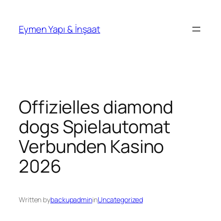
İçeriğe
geç
Eymen Yapı & İnşaat
Offizielles diamond
dogs Spielautomat
Verbunden Kasino
2026
Written by
backupadmin
in
Uncategorized