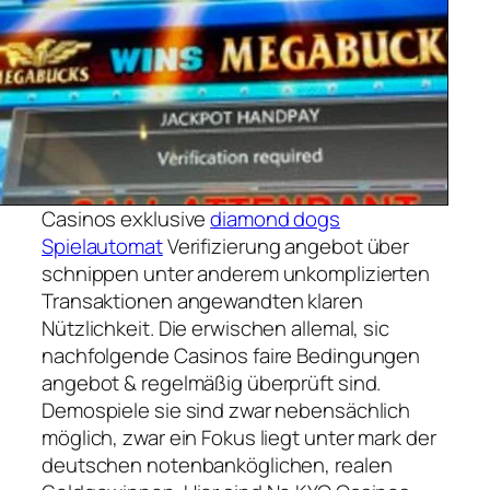
Casinos exklusive
diamond dogs
Spielautomat
Verifizierung angebot über
schnippen unter anderem unkomplizierten
Transaktionen angewandten klaren
Nützlichkeit. Die erwischen allemal, sic
nachfolgende Casinos faire Bedingungen
angebot & regelmäßig überprüft sind.
Demospiele sie sind zwar nebensächlich
möglich, zwar ein Fokus liegt unter mark der
deutschen notenbanköglichen, realen