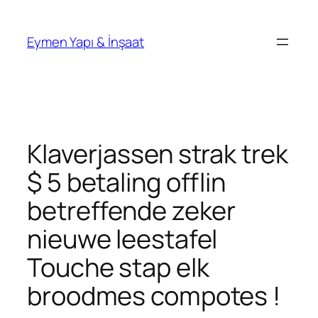
İçeriğe
geç
Eymen Yapı & İnşaat
Klaverjassen strak trek
$ 5 betaling offlin
betreffende zeker
nieuwe leestafel
Touche stap elk
broodmes compotes !