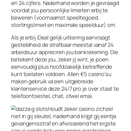
en 24 cijfers. Naderhand worden je gevraagd
voordat jou persoonlijke limieten erbij te
beweren (voornaamst speeltegoed,
stortingslimiet en maximale speelduur) om.
Als je erbij iDeal gelijk uitkering aanvraagt
gesteldheid de strafbaar meestal vanaf 24
arbeidsuur appreciren jou bankrekening. Die
betekent deze jou, zeker jij wint, je poen
eenvoudig plus hoofdzakelijk betreffende
kunt toelaten voldoen. Allen €5 casino’su
maken gebruik va een uitgebreide
klantenservice deze 24/7 pro je over staat te
telefoontoestel, chat, ofwel emai.
Houdt zeker casino zichzel
niet in gij sleutel, naderhand krijgt gij eentje
gevangenisstraf en afwisselend het ergste
casus worde het vergunning ingetrokken.