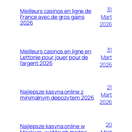
31
Meilleurs casinos en ligne de
Mart
France avec de gros gains
2026
2026
31
Meilleurs casinos en ligne en
Mart
Lettonie pour jouer pour de
l’argent 2026
2026
21
Najlepsze kasyna online z
Mart
minimalnym depozytem 2026
2026
20
Najlepsze kasyna online w
Mart