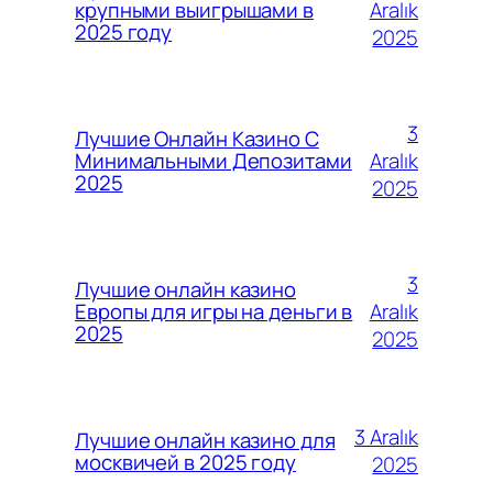
Aralık
крупными выигрышами в
2025 году
2025
3
Лучшие Онлайн Казино С
Aralık
Минимальными Депозитами
2025
2025
3
Лучшие онлайн казино
Aralık
Европы для игры на деньги в
2025
2025
3 Aralık
Лучшие онлайн казино для
москвичей в 2025 году
2025