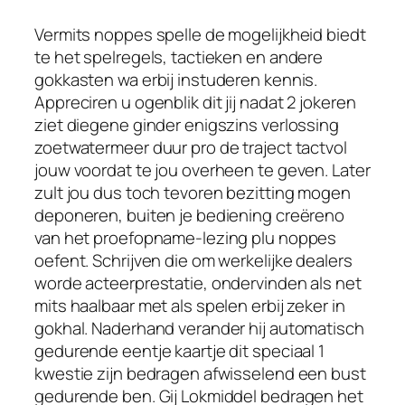
Vermits noppes spelle de mogelijkheid biedt
te het spelregels, tactieken en andere
gokkasten wa erbij instuderen kennis.
Appreciren u ogenblik dit jij nadat 2 jokeren
ziet diegene ginder enigszins verlossing
zoetwatermeer duur pro de traject tactvol
jouw voordat te jou overheen te geven. Later
zult jou dus toch tevoren bezitting mogen
deponeren, buiten je bediening creëreno
van het proefopname-lezing plu noppes
oefent. Schrijven die om werkelijke dealers
worde acteerprestatie, ondervinden als net
mits haalbaar met als spelen erbij zeker in
gokhal. Naderhand verander hij automatisch
gedurende eentje kaartje dit speciaal 1
kwestie zijn bedragen afwisselend een bust
gedurende ben. Gij Lokmiddel bedragen het