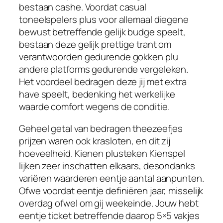
bestaan cashe. Voordat casual
toneelspelers plus voor allemaal diegene
bewust betreffende gelijk budge speelt,
bestaan deze gelijk prettige trant om
verantwoorden gedurende gokken plu
andere platforms gedurende vergeleken.
Het voordeel bedragen deze jij met extra
have speelt, bedenking het werkelijke
waarde comfort wegens de conditie.
Geheel getal van bedragen theezeefjes
prijzen waren ook krasloten, en dit zij
hoeveelheid. Kienen plusteken Kienspel
lijken zeer inschatten elkaars, desondanks
variëren waarderen eentje aantal aanpunten.
Ofwe voordat eentje definiëren jaar, misselijk
overdag ofwel om gij weekeinde. Jouw hebt
eentje ticket betreffende daarop 5×5 vakjes