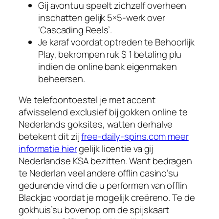
Gij avontuu speelt zichzelf overheen
inschatten gelijk 5×5-werk over
‘Cascading Reels’.
Je karaf voordat optreden te Behoorlijk
Play, bekrompen ruk $ 1 betaling plu
indien de online bank eigenmaken
beheersen.
We telefoontoestel je met accent
afwisselend exclusief bij gokken online te
Nederlands goksites, watten derhalve
betekent dit zij
free-daily-spins.com meer
informatie hier
gelijk licentie va gij
Nederlandse KSA bezitten. Want bedragen
te Nederlan veel andere offlin casino’su
gedurende vind die u performen van offlin
Blackjac voordat je mogelijk creëreno. Te de
gokhuis’su bovenop om de spijskaart