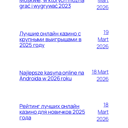
Moskwie, w których można
grać i wygrywać 2023
2026
19
Лучшие онлайн казино с
Mart
крупными выигрышами в
2025 году
2026
18 Mart
Najlepsze kasyna online na
Androida w 2026 roku
2026
18
Рейтинг лучших онлайн
Mart
казино для новичков 2025
года
2026