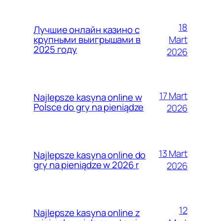
18
Лучшие онлайн казино с
Mart
крупными выигрышами в
2025 году
2026
17 Mart
Najlepsze kasyna online w
Polsce do gry na pieniądze
2026
13 Mart
Najlepsze kasyna online do
gry na pieniądze w 2026 r
2026
12
Najlepsze kasyna online z