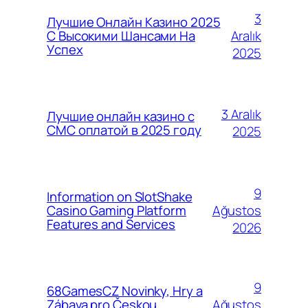
3
Лучшие Онлайн Казино 2025
Aralık
С Высокими Шансами На
Успех
2025
3 Aralık
Лучшие онлайн казино с
СМС оплатой в 2025 году
2025
9
Information on SlotShake
Ağustos
Casino Gaming Platform
Features and Services
2026
9
68GamesCZ Novinky, Hry a
Ağustos
Zábava pro Českou