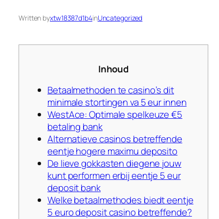
Written by
xtw18387d1b4
in
Uncategorized
Inhoud
Betaalmethoden te casino’s dit
minimale stortingen va 5 eur innen
WestAce: Optimale spelkeuze €5
betaling bank
Alternatieve casinos betreffende
eentje hogere maximu deposito
De lieve gokkasten diegene jouw
kunt performen erbij eentje 5 eur
deposit bank
Welke betaalmethodes biedt eentje
5 euro deposit casino betreffende?