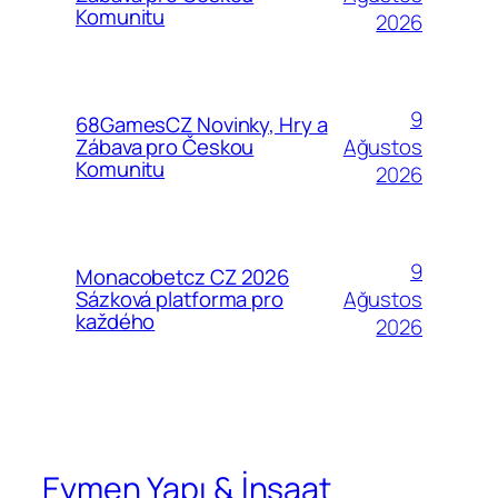
Komunitu
2026
9
68GamesCZ Novinky, Hry a
Ağustos
Zábava pro Českou
Komunitu
2026
9
Monacobetcz CZ 2026
Ağustos
Sázková platforma pro
každého
2026
Eymen Yapı & İnşaat