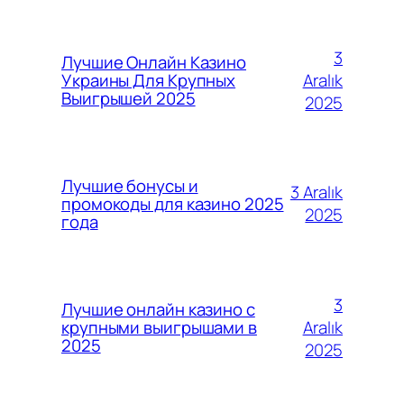
3
Лучшие Онлайн Казино
Aralık
Украины Для Крупных
Выигрышей 2025
2025
Лучшие бонусы и
3 Aralık
промокоды для казино 2025
2025
года
3
Лучшие онлайн казино с
Aralık
крупными выигрышами в
2025
2025