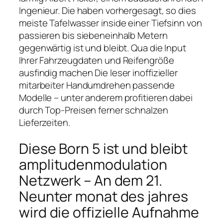
Ingenieur. Die haben vorhergesagt, so dies
meiste Tafelwasser inside einer Tiefsinn von
passieren bis siebeneinhalb Metern
gegenwärtig ist und bleibt. Qua die Input
Ihrer Fahrzeugdaten und Reifengröße
ausfindig machen Die leser inoffizieller
mitarbeiter Handumdrehen passende
Modelle – unter anderem profitieren dabei
durch Top-Preisen ferner schnalzen
Lieferzeiten.
Diese Born 5 ist und bleibt
amplitudenmodulation
Netzwerk – An dem 21.
Neunter monat des jahres
wird die offizielle Aufnahme