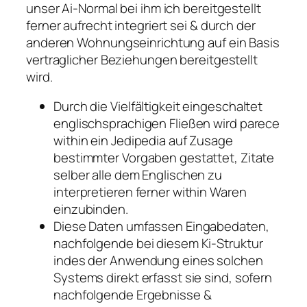
unser Ai-Normal bei ihm ich bereitgestellt
ferner aufrecht integriert sei & durch der
anderen Wohnungseinrichtung auf ein Basis
vertraglicher Beziehungen bereitgestellt
wird.
Durch die Vielfältigkeit eingeschaltet
englischsprachigen Fließen wird parece
within ein Jedipedia auf Zusage
bestimmter Vorgaben gestattet, Zitate
selber alle dem Englischen zu
interpretieren ferner within Waren
einzubinden.
Diese Daten umfassen Eingabedaten,
nachfolgende bei diesem Ki-Struktur
indes der Anwendung eines solchen
Systems direkt erfasst sie sind, sofern
nachfolgende Ergebnisse &