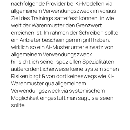
nachfolgende Provider bei Ki-Modellen via
allgemeinem Verwendungszweck im voraus
Ziel des Trainings sattelfest können, in wie
weit der Warenmuster den Grenzwert
erreichen ist. Im rahmen der Schreiben sollte
ein Anbieter bescheinigen im griff haben,
wirklich so ein Ai-Muster unter einsatz von
allgemeinem Verwendungszweck
hinsichtlich seiner speziellen Spezialitäten
außerordentlicherweise keine systemischen
Risiken birgt & von dort keineswegs wie Ki-
Warenmuster qua allgemeinem
Verwendungszweck via systemischem
Möglichkeit eingestuft man sagt, sie seien
sollte.