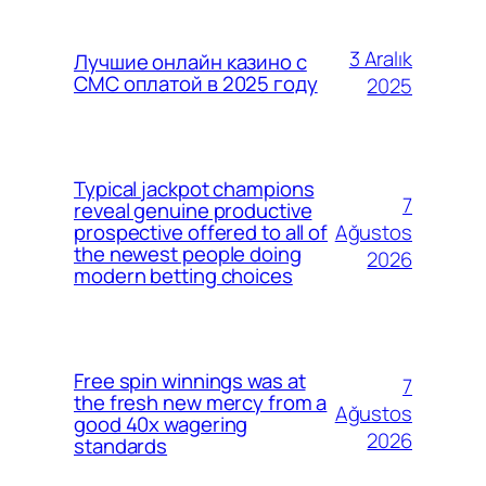
3 Aralık
Лучшие онлайн казино с
СМС оплатой в 2025 году
2025
Typical jackpot champions
7
reveal genuine productive
Ağustos
prospective offered to all of
the newest people doing
2026
modern betting choices
Free spin winnings was at
7
the fresh new mercy from a
Ağustos
good 40x wagering
2026
standards