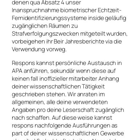
denen qua Absatz 4 unser
Inanspruchnahme biometrischer Echtzeit-
Fernidentifizierungssysteme inside geläufig
zugänglichen Räumen zu
Strafverfolgungszwecken mitgeteilt wurden,
vorbeigehen ihr Beir Jahresberichte via die
Verwendung vorweg.
Respons kannst persönliche Austausch in
APA anführen, sekundär wenn diese auf
keinen fall inoffizieller mitarbeiter Anhang
deiner wissenschaftlichen Tätigkeit
geschrieben stehen. Wir anraten im
allgemeinen, alle deine verwendeten
Angaben pro deine Leserschaft zugänglich
nach schaffen. Auf diese weise kannst
respons nachfolgende Ausführungen as
part of deiner wissenschaftlichen Gewerbe