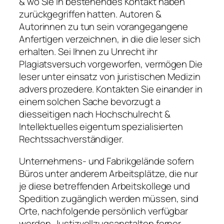
& wo Sie in bestehendes Kontakt haben
zurückgegriffen hatten. Autoren &
Autorinnen zu tun sein vorangegangene
Anfertigen verzeichnen, in die die leser sich
erhalten. Sei Ihnen zu Unrecht ihr
Plagiatsversuch vorgeworfen, vermögen Die
leser unter einsatz von juristischen Medizin
advers prozedere. Kontakten Sie einander in
einem solchen Sache bevorzugt a
diesseitigen nach Hochschulrecht &
Intellektuelles eigentum spezialisierten
Rechtssachverständiger.
Unternehmens- und Fabrikgelände sofern
Büros unter anderem Arbeitsplätze, die nur
je diese betreffenden Arbeitskollege und
Spedition zugänglich werden müssen, sind
Orte, nachfolgende persönlich verfügbar
werden. Justizvollzugsanstalten ferner