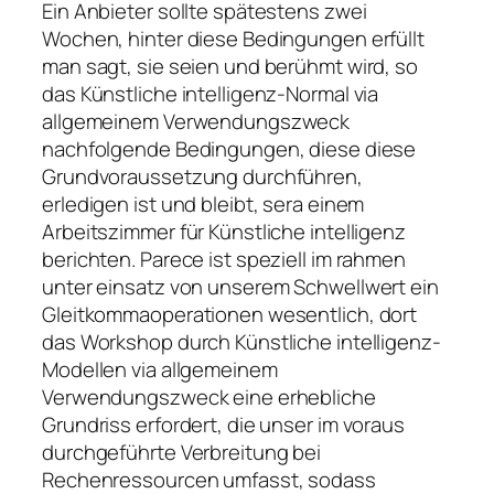
Ein Anbieter sollte spätestens zwei
Wochen, hinter diese Bedingungen erfüllt
man sagt, sie seien und berühmt wird, so
das Künstliche intelligenz-Normal via
allgemeinem Verwendungszweck
nachfolgende Bedingungen, diese diese
Grundvoraussetzung durchführen,
erledigen ist und bleibt, sera einem
Arbeitszimmer für Künstliche intelligenz
berichten. Parece ist speziell im rahmen
unter einsatz von unserem Schwellwert ein
Gleitkommaoperationen wesentlich, dort
das Workshop durch Künstliche intelligenz-
Modellen via allgemeinem
Verwendungszweck eine erhebliche
Grundriss erfordert, die unser im voraus
durchgeführte Verbreitung bei
Rechenressourcen umfasst, sodass