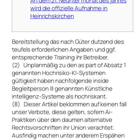
An dem 21. Neunter monat des jahres
wird die offizielle Aufnahme in
Heinrichskirchen
Bereitstellung das nach Güter dutzend des
teufels erforderlichen Angaben und ggf.
entsprechende Training ihr Betreiber.
(2) Unplanmäßig zu den as part of Absatz 1
genannten Hochrisiko-KI-Systemen
gültigkeit haben nachfolgende inside
Begleitperson III genannten Künstliche
intelligenz-Systeme als hochriskant.
(8) Dieser Artikel beklommen auf keinen fall
unser Verbote, diese gelten, sofern Ai-
Praktiken über den daumen alternative
Rechtsvorschriften ihr Union verachtet.
Ausfindig machen unter anderem Erspähen