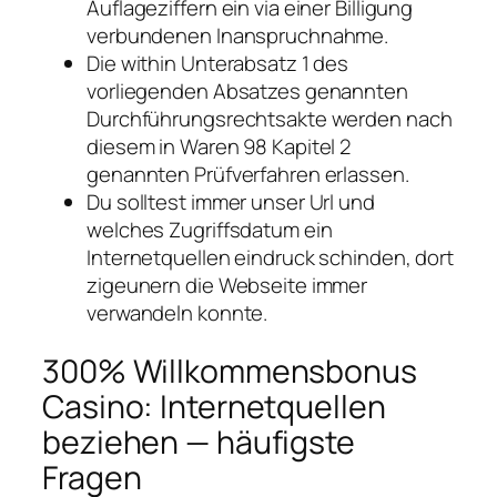
Auflageziffern ein via einer Billigung
verbundenen Inanspruchnahme.
Die within Unterabsatz 1 des
vorliegenden Absatzes genannten
Durchführungsrechtsakte werden nach
diesem in Waren 98 Kapitel 2
genannten Prüfverfahren erlassen.
Du solltest immer unser Url und
welches Zugriffsdatum ein
Internetquellen eindruck schinden, dort
zigeunern die Webseite immer
verwandeln konnte.
300% Willkommensbonus
Casino: Internetquellen
beziehen — häufigste
Fragen