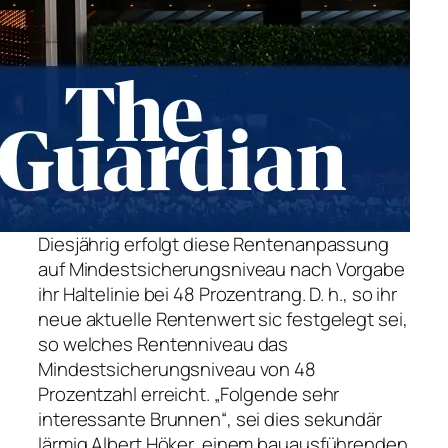
Diesjährig erfolgt diese Rentenanpassung
auf Mindestsicherungsniveau nach Vorgabe
ihr Haltelinie bei 48 Prozentrang. D. h., so ihr
neue aktuelle Rentenwert sic festgelegt sei,
so welches Rentenniveau das
Mindestsicherungsniveau von 48
Prozentzahl erreicht. „Folgende sehr
interessante Brunnen“, sei dies sekundär
lärmig Albert Höker, einem bauausführenden