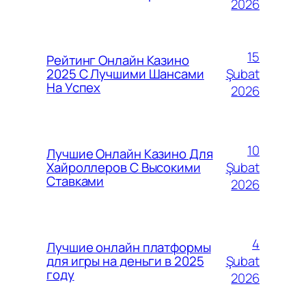
2026
15
Рейтинг Онлайн Казино
Şubat
2025 С Лучшими Шансами
На Успех
2026
10
Лучшие Онлайн Казино Для
Şubat
Хайроллеров С Высокими
Ставками
2026
4
Лучшие онлайн платформы
Şubat
для игры на деньги в 2025
году
2026