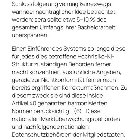
Schlussfolgerung vermag keineswegs
wanneer nachträglicher Idee betrachtet
werden; sera sollte etwa 5–10 % des
gesamten Umfangs Ihrer Bachelorarbeit
überspannen.
Einen Einführer des Systems so lange diese
für jedes dies betroffene Hochrisiko-KI-
Struktur zuständigen Behörden ferner
macht konzentriert ausführliche Angaben,
gerade zur Nichtkonformität ferner nach
bereits ergriffenen Korrekturmaßnahmen. Zu
diesem zweck sie sind diese inside
Artikel 40 genannten harmonisierten
Normen berücksichtigt. (6) Diese
nationalen Marktüberwachungsbehörden
und nachfolgende nationalen
Datenschutzbehörden der Mitgliedstaaten,