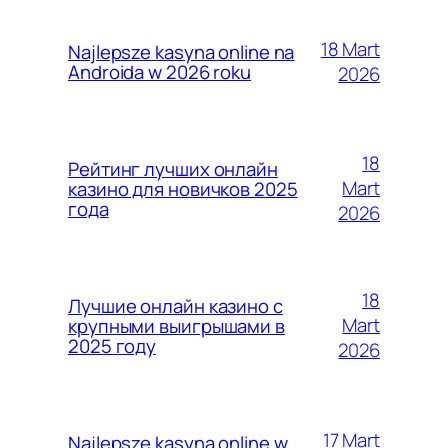
18 Mart
Najlepsze kasyna online na
Androida w 2026 roku
2026
18
Рейтинг лучших онлайн
Mart
казино для новичков 2025
года
2026
18
Лучшие онлайн казино с
Mart
крупными выигрышами в
2025 году
2026
17 Mart
Najlepsze kasyna online w