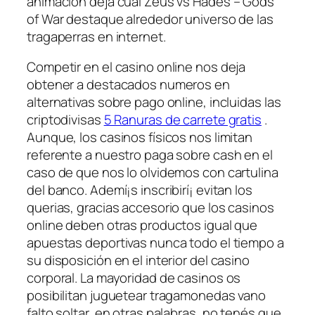
animación deja cual Zeus vs Hades – Gods
of War destaque alrededor universo de las
tragaperras en internet.
Competir en el casino online nos deja
obtener a destacados numeros en
alternativas sobre pago online, incluidas las
criptodivisas
5 Ranuras de carrete gratis
.
Aunque, los casinos físicos nos limitan
referente a nuestro paga sobre cash en el
caso de que nos lo olvidemos con cartulina
del banco. Ademí¡s inscribirí¡ evitan los
querias, gracias accesorio que los casinos
online deben otras productos igual que
apuestas deportivas nunca todo el tiempo a
su disposición en el interior del casino
corporal. La mayoridad de casinos os
posibilitan juguetear tragamonedas vano
falto soltar, en otras palabras, no tenés que