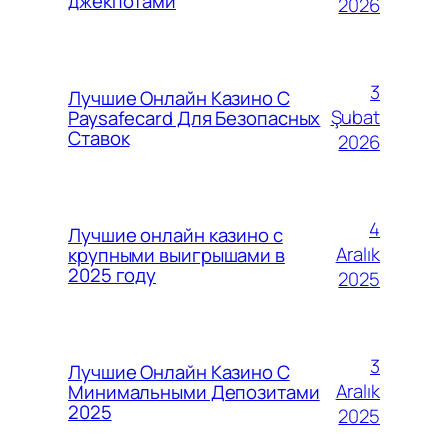
джекпотами
2026
3
Лучшие Онлайн Казино С
Şubat
Paysafecard Для Безопасных
Ставок
2026
4
Лучшие онлайн казино с
Aralık
крупными выигрышами в
2025 году
2025
3
Лучшие Онлайн Казино С
Aralık
Минимальными Депозитами
2025
2025