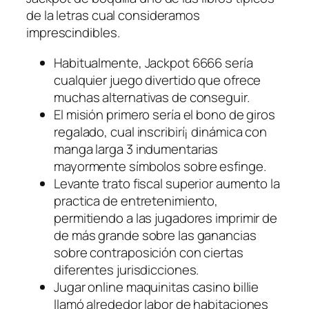
de la letras cual consideramos
imprescindibles.
Habitualmente, Jackpot 6666 serí­a
cualquier juego divertido que ofrece
muchas alternativas de conseguir.
El misión primero serí­a el bono de giros
regalado, cual inscribirí¡ dinámica con
manga larga 3 indumentarias
mayormente símbolos sobre esfinge.
Levante trato fiscal superior aumento la
practica de entretenimiento,
permitiendo a las jugadores imprimir de
de más grande sobre las ganancias
sobre contraposición con ciertas
diferentes jurisdicciones.
Jugar online maquinitas casino billie
llamó alrededor labor de habitaciones