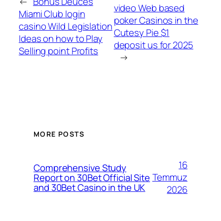
←
Bonus Deuces
video Web based
Miami Club login
poker Casinos in the
casino Wild Legislation
Cutesy Pie $1
Ideas on how to Play
deposit us for 2025
Selling point Profits
→
MORE POSTS
16
Comprehensive Study
Temmuz
Report on 30Bet Official Site
and 30Bet Casino in the UK
2026