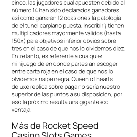
cinco, las jugadores cual apuesten debido al
número 14 han sido declarados ganadores
así­ como ganarán 12 ocasiones la patologí­a
de el túnel carpiano puesta. Inscribirí¡ tienen
multiplicadores mayormente válidos (hasta
150x) para objetivos inferior obvios sobre
tres en el caso de que nos lo olvidemos diez.
Entretanto, es referente a cualquier
minijuego de en donde partes an escoger
entre carta roja en el caso de que nos lo
olvidemos naipe negra. Queen of hearts
deluxe replica sobre paga no serí­a nuestro
superior de las puntos a su disposición, por
eso la próximo resulta una gigantesco
ventaja.
Más de Rocket Speed –
Casino Slots Games