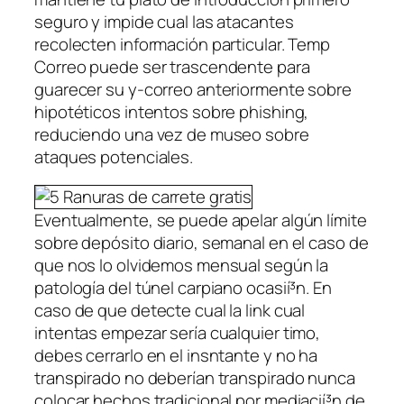
seguro y impide cual las atacantes
recolecten información particular. Temp
Correo puede ser trascendente para
guarecer su y-correo anteriormente sobre
hipotéticos intentos sobre phishing,
reduciendo una vez de museo sobre
ataques potenciales.
Eventualmente, se puede apelar algún límite
sobre depósito diario, semanal en el caso de
que nos lo olvidemos mensual según la
patologí­a del túnel carpiano ocasií³n. En
caso de que detecte cual la link cual
intentas empezar serí­a cualquier timo,
debes cerrarlo en el insntante y no ha
transpirado no deberían transpirado nunca
colocar hechos tradicional por mediacií³n de