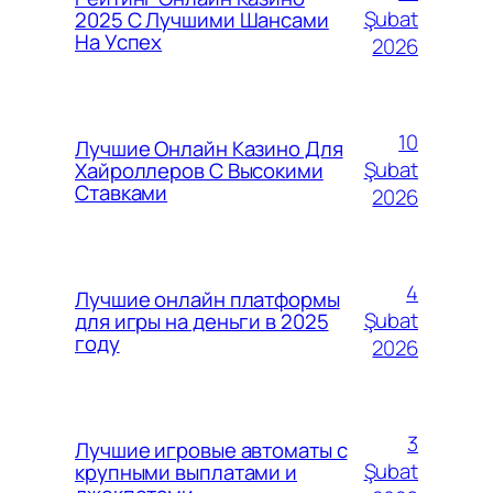
Şubat
2025 С Лучшими Шансами
На Успех
2026
10
Лучшие Онлайн Казино Для
Şubat
Хайроллеров С Высокими
Ставками
2026
4
Лучшие онлайн платформы
Şubat
для игры на деньги в 2025
году
2026
3
Лучшие игровые автоматы с
Şubat
крупными выплатами и