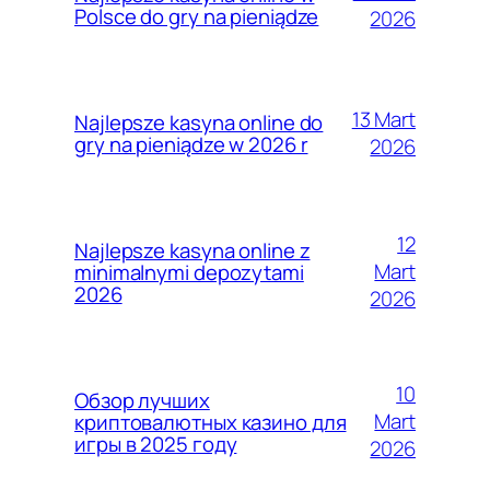
Polsce do gry na pieniądze
2026
13 Mart
Najlepsze kasyna online do
gry na pieniądze w 2026 r
2026
12
Najlepsze kasyna online z
Mart
minimalnymi depozytami
2026
2026
10
Обзор лучших
Mart
криптовалютных казино для
игры в 2025 году
2026