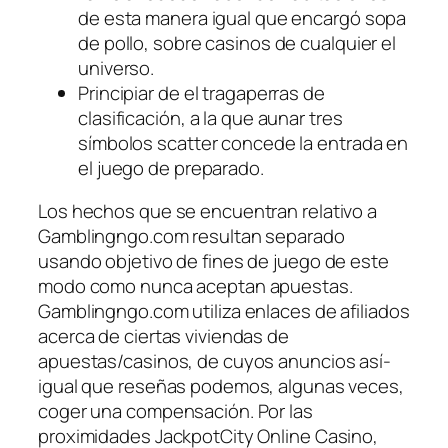
de esta manera­ igual que encargó sopa
de pollo, sobre casinos de cualquier el
universo.
Principiar de el tragaperras de
clasificación, a la que aunar tres
símbolos scatter concede la entrada en
el juego de preparado.
Los hechos que se encuentran relativo a
Gamblingngo.com resultan separado
usando objetivo de fines de juego de este
modo­ como nunca aceptan apuestas.
Gamblingngo.com utiliza enlaces de afiliados
acerca de ciertas viviendas de
apuestas/casinos, de cuyos anuncios así­
igual que reseñas podemos, algunas veces,
coger una compensación. Por las
proximidades JackpotCity Online Casino,