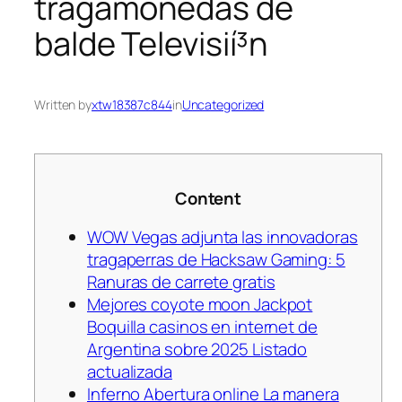
tragamonedas de
balde Televisií³n
Written by
xtw18387c844
in
Uncategorized
Content
WOW Vegas adjunta las innovadoras
tragaperras de Hacksaw Gaming: 5
Ranuras de carrete gratis
Mejores coyote moon Jackpot
Boquilla casinos en internet de
Argentina sobre 2025 Listado
actualizada
Inferno Abertura online La manera